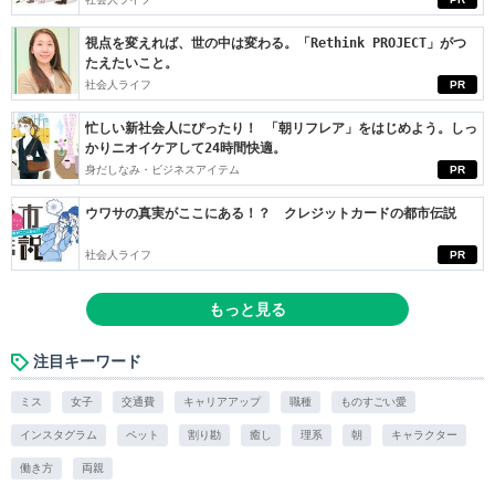
視点を変えれば、世の中は変わる。「Rethink PROJECT」がつ
たえたいこと。
社会人ライフ
PR
忙しい新社会人にぴったり！ 「朝リフレア」をはじめよう。しっ
かりニオイケアして24時間快適。
身だしなみ・ビジネスアイテム
PR
ウワサの真実がここにある！？ クレジットカードの都市伝説
社会人ライフ
PR
もっと見る
注目キーワード
ミス
女子
交通費
キャリアアップ
職種
ものすごい愛
インスタグラム
ペット
割り勘
癒し
理系
朝
キャラクター
働き方
両親