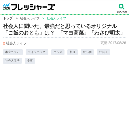
トップ
>
社会人ライフ
>
社会人ライフ
社会人に聞いた、最強だと思っているオリジナル
「ご飯のおとも」は？ 「マヨ高菜」「わさび明太」
更新:2017/08/28
社会人ライフ
本音コラム.
ライフハック.
グルメ
料理
食べ物
社会人
社会人生活
食事