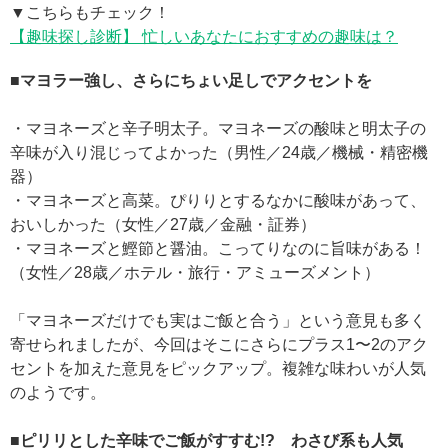
▼こちらもチェック！
【趣味探し診断】 忙しいあなたにおすすめの趣味は？
■マヨラー強し、さらにちょい足しでアクセントを
・マヨネーズと辛子明太子。マヨネーズの酸味と明太子の
辛味が入り混じってよかった（男性／24歳／機械・精密機
器）
・マヨネーズと高菜。ぴりりとするなかに酸味があって、
おいしかった（女性／27歳／金融・証券）
・マヨネーズと鰹節と醤油。こってりなのに旨味がある！
（女性／28歳／ホテル・旅行・アミューズメント）
「マヨネーズだけでも実はご飯と合う」という意見も多く
寄せられましたが、今回はそこにさらにプラス1〜2のアク
セントを加えた意見をピックアップ。複雑な味わいが人気
のようです。
■ピリリとした辛味でご飯がすすむ!? わさび系も人気