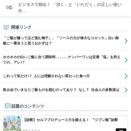
ビジネスで頻出！ 「頂く」と「いただく」の正しい使い
5位
分...
関連リンク
「ご飯が嫌ってほど進む梅干」、「ソースの力が偉大なコロッケ」白い御
飯に一番合うと思うおかずは？
ホカホカの白いご飯に合う調味料......ナンバーワンは定番「塩」を抑え
ての、アレ!?
これって私だけ!? 人には理解されない変わった食べ方
飲み会でいきなりご飯ものを頼むのってあり？ なし？ 社会人の多数派は
話題のコンテンツ
【診断】セルフプロデュース力を鍛える！ “ジブン観”診断
社会人ライフ
PR