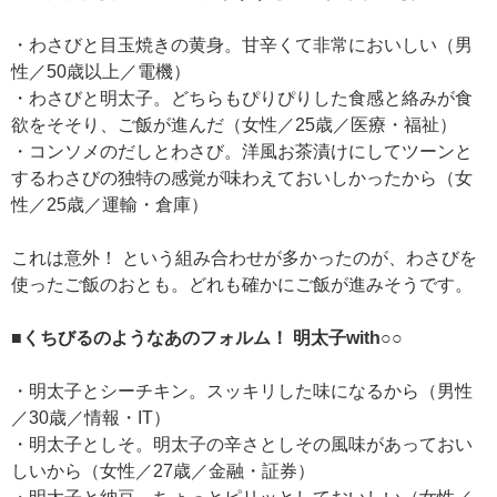
・わさびと目玉焼きの黄身。甘辛くて非常においしい（男
性／50歳以上／電機）
・わさびと明太子。どちらもぴりぴりした食感と絡みが食
欲をそそり、ご飯が進んだ（女性／25歳／医療・福祉）
・コンソメのだしとわさび。洋風お茶漬けにしてツーンと
するわさびの独特の感覚が味わえておいしかったから（女
性／25歳／運輸・倉庫）
これは意外！ という組み合わせが多かったのが、わさびを
使ったご飯のおとも。どれも確かにご飯が進みそうです。
■くちびるのようなあのフォルム！ 明太子with○○
・明太子とシーチキン。スッキリした味になるから（男性
／30歳／情報・IT）
・明太子としそ。明太子の辛さとしその風味があっておい
しいから（女性／27歳／金融・証券）