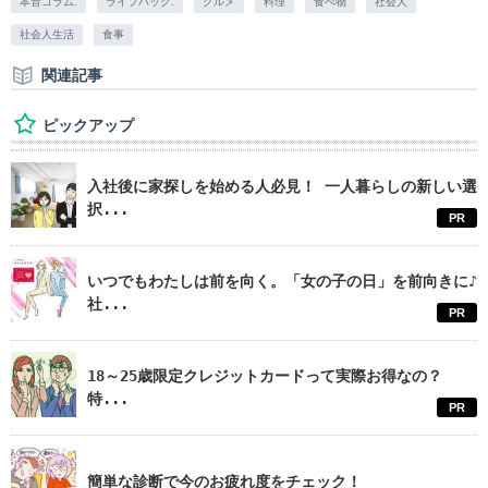
本音コラム.
ライフハック.
グルメ
料理
食べ物
社会人
社会人生活
食事
関連記事
ピックアップ
入社後に家探しを始める人必見！ 一人暮らしの新しい選
択...
PR
いつでもわたしは前を向く。「女の子の日」を前向きに♪
社...
PR
18～25歳限定クレジットカードって実際お得なの？
特...
PR
簡単な診断で今のお疲れ度をチェック！