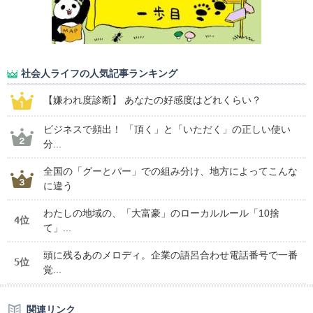
社会人ライフの人気記事ランキング
【嫌われ度診断】 あなたの好感度はどれくらい？
ビジネスで頻出！ 「頂く」と「いただく」の正しい使い
分...
全国の「グーとパー」での組み分け、地方によってこんな
に違う
わたしの地域の、「大富豪」のローカルルール「10捨
4位
て」...
頭に残るあのメロディ。企業の語呂合わせ電話番号で一番
5位
覚...
関連リンク