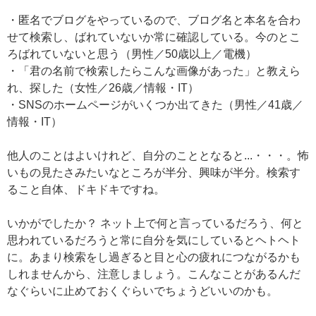
・匿名でブログをやっているので、ブログ名と本名を合わ
せて検索し、ばれていないか常に確認している。今のとこ
ろばれていないと思う（男性／50歳以上／電機）
・「君の名前で検索したらこんな画像があった」と教えら
れ、探した（女性／26歳／情報・IT）
・SNSのホームページがいくつか出てきた（男性／41歳／
情報・IT）
他人のことはよいけれど、自分のこととなると...・・・。怖
いもの見たさみたいなところが半分、興味が半分。検索す
ること自体、ドキドキですね。
いかがでしたか？ ネット上で何と言っているだろう、何と
思われているだろうと常に自分を気にしているとヘトヘト
に。あまり検索をし過ぎると目と心の疲れにつながるかも
しれませんから、注意しましょう。こんなことがあるんだ
なぐらいに止めておくぐらいでちょうどいいのかも。