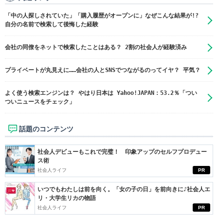
「中の人探しされていた」「購入履歴がオープンに」なぜこんな結果が!?
自分の名前で検索して後悔した経験
会社の同僚をネットで検索したことはある？ 2割の社会人が経験済み
プライベートが丸見えに……会社の人とSNSでつながるのってイヤ？ 平気？
よく使う検索エンジンは？ やはり日本は Yahoo!JAPAN：53.2％「つい
ついニュースをチェック」
話題のコンテンツ
社会人デビューもこれで完璧！ 印象アップのセルフプロデュー
ス術
社会人ライフ
PR
いつでもわたしは前を向く。「女の子の日」を前向きに♪社会人エ
リ・大学生リカの物語
社会人ライフ
PR