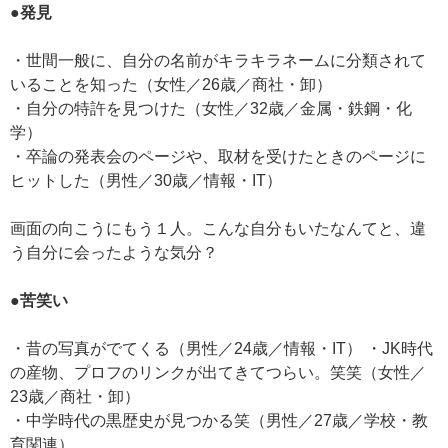
●発見
・世間一般に、自分の名前がキラキラネームに分類されて
いることを知った（女性／26歳／商社・卸）
・自分の特許を見つけた（女性／32歳／金属・鉄鋼・化
学）
・卒論の発表会のページや、取材を受けたときのページに
ヒットした（男性／30歳／情報・IT）
画面の向こうにもう１人。こんな自分もいたなんてと、違
う自分に会ったような気分？
●苦笑い
・昔の写真がでてくる（男性／24歳／情報・IT） ・JK時代
の産物、プロフのリンクが出てきてつらい。笑笑（女性／
23歳／商社・卸）
・中学時代の黒歴史が見つかる笑（男性／27歳／学校・教
育関連）