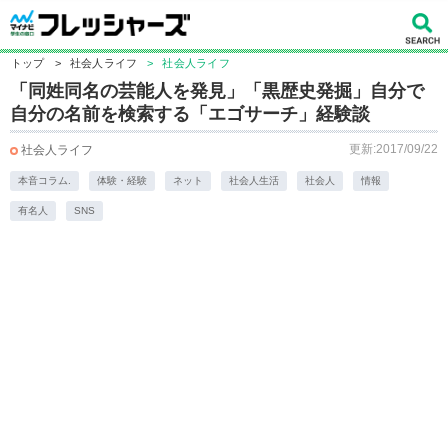
トップ
>
社会人ライフ
>
社会人ライフ
「同姓同名の芸能人を発見」「黒歴史発掘」自分で
自分の名前を検索する「エゴサーチ」経験談
更新:2017/09/22
社会人ライフ
本音コラム.
体験・経験
ネット
社会人生活
社会人
情報
有名人
SNS