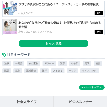
ウワサの真実がここにある！？ クレジットカードの都市伝説
社会人ライフ
PR
あなたの“なりたい”社会人像は？ お仕事バッグ選びから始める
新生活
身だしなみ・ビジネスアイテム
PR
もっと見る
注目キーワード
法事
一発芸
旅の宝物
ガラケー
漢字
やる気
質問
秘密
配属
拡散
冠婚葬祭
旅行
あるある
バッグ
ライフハック.
ページトップへ
社会人ライフ
ビジネスマナー