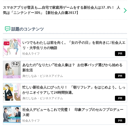
スマホアプリが普及も……自宅で家庭用ゲームをする新社会人は37.8%！ 人
気は「ニンテンドー3DS」【新社会人白書2017】
話題のコンテンツ
いつでもわたしは前を向く。「女の子の日」を前向きに♪社会人エ
リ・大学生リカの物語
社会人ライフ
PR
あなたの“なりたい”社会人像は？ お仕事バッグ選びから始める
新生活
身だしなみ・ビジネスアイテム
PR
忙しい新社会人にぴったり！ 「朝リフレア」をはじめよう。しっ
かりニオイケアして24時間快適。
身だしなみ・ビジネスアイテム
PR
社会人デビューもこれで完璧！ 印象アップのセルフプロデュー
ス術
社会人ライフ
PR