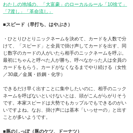
わたしの地域の、「大富豪」のローカルルール「10捨て」
「7渡し」「革命流し」
■スピード（早打ち、はやぶさ）
・ひとりひとりニックネームを決めて、カードを人数で分
けて、「スピード」と全員で掛け声してカードを出す、同
じ数字のカードの人がいたら相手のニックネームを呼ぶ。
最初にちゃんと呼べた人が勝ち。呼べなかった人は全員の
カードをもらう。カードがなくなるまでやり続ける（女性
／30歳／金属・鉄鋼・化学）
できるだけ早く出すことに集中したいのに、相手のニック
ネームを呼ばないといけないとは、頭がこんがらがりそう
です。本家スピードは大勢でもカップルでもできるのがい
いですよね。なお、掛け声には基本「いっせーの」と出す
ことが多いようです。
■豚のしっぽ（豚のケツ、ドーナツ）