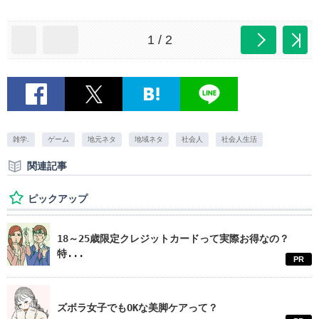
1 / 2
雑学.
ゲーム
地元ネタ
地域ネタ
社会人
社会人生活
関連記事
ピックアップ
18～25歳限定クレジットカードって実際お得なの？
特...
PR
ズボラ女子でもOKな美脚ケアって？