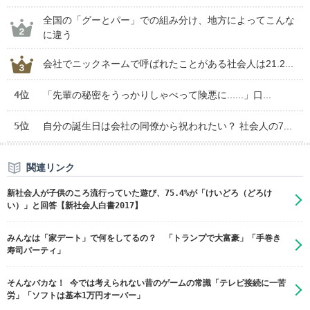
全国の「グーとパー」での組み分け、地方によってこんな
に違う
会社でニックネームで呼ばれたことがある社会人は21.2...
4位
「先輩の秘密をうっかりしゃべって険悪に......」口...
5位
自分の誕生日は会社の同僚から祝われたい？ 社会人の7...
関連リンク
新社会人が子供のころ流行っていた遊び、75.4%が「けいどろ（どろけ
い）」と回答【新社会人白書2017】
みんなは「家デート」で何をしてるの？ 「トランプで大富豪」「手巻き
寿司パーティ」
そんなバカな！ 今では考えられない昔のゲームの常識「テレビ接続に一苦
労」「ソフトは基本1万円オーバー」