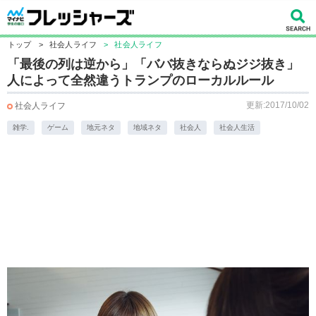
トップ
>
社会人ライフ
>
社会人ライフ
「最後の列は逆から」「ババ抜きならぬジジ抜き」
人によって全然違うトランプのローカルルール
更新:2017/10/02
社会人ライフ
雑学.
ゲーム
地元ネタ
地域ネタ
社会人
社会人生活