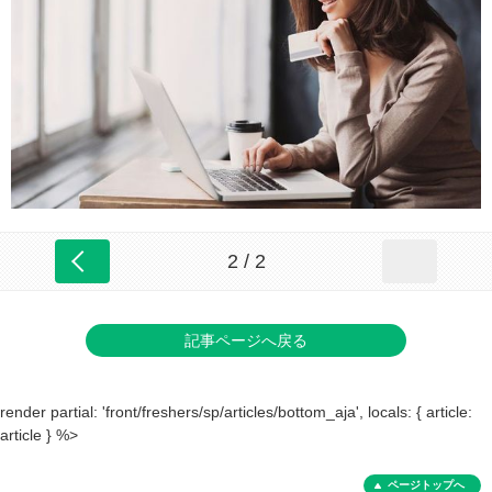
2 / 2
記事ページへ戻る
render partial: 'front/freshers/sp/articles/bottom_aja', locals: { article:
article } %>
ページトップへ