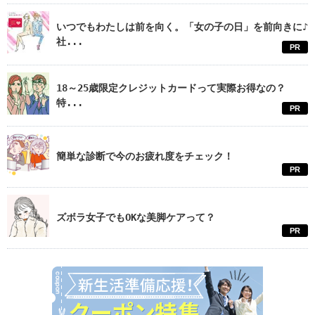
いつでもわたしは前を向く。「女の子の日」を前向きに♪
社...
PR
18～25歳限定クレジットカードって実際お得なの？
特...
PR
簡単な診断で今のお疲れ度をチェック！
PR
ズボラ女子でもOKな美脚ケアって？
PR