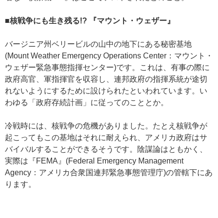
■核戦争にも生き残る!? 『マウント・ウェザー』
バージニア州ベリービルの山中の地下にある秘密基地
(Mount Weather Emergency Operations Center：マウント・
ウェザー緊急事態指揮センター)です。これは、有事の際に
政府高官、軍指揮官を収容し、連邦政府の指揮系統が途切
れないようにするために設けられたといわれています。い
わゆる「政府存続計画」に従ってのこととか。
冷戦時には、核戦争の危機がありました。たとえ核戦争が
起こってもこの基地はそれに耐えられ、アメリカ政府はサ
バイバルすることができるそうです。陰謀論はともかく、
実際は『FEMA』(Federal Emergency Management
Agency：アメリカ合衆国連邦緊急事態管理庁)の管轄下にあ
ります。