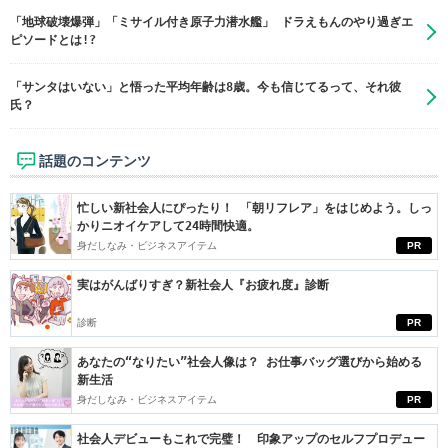
「地球破壊爆弾」「ミサイル付き原子力潜水艦」 ドラえもんのやり過ぎエ
ピソードとは!?
「サンタはいない」と悟った平均年齢は8歳。今も信じてるって、それ彼
氏？
話題のコンテンツ
忙しい新社会人にぴったり！ 「朝リフレア」をはじめよう。しっ
かりニオイケアして24時間快適。
身だしなみ・ビジネスアイテム
PR
実はがんばりすぎ？新社会人『お疲れ度』診断
診断
PR
あなたの“なりたい”社会人像は？ お仕事バッグ選びから始める
新生活
身だしなみ・ビジネスアイテム
PR
社会人デビューもこれで完璧！ 印象アップのセルフプロデュー