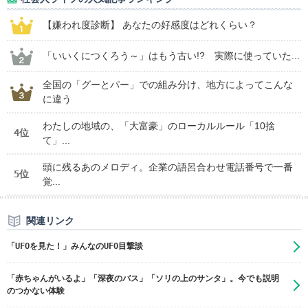
【嫌われ度診断】 あなたの好感度はどれくらい？
「いいくにつくろう～」はもう古い!? 実際に使っていた...
全国の「グーとパー」での組み分け、地方によってこんな
に違う
わたしの地域の、「大富豪」のローカルルール「10捨
4位
て」...
頭に残るあのメロディ。企業の語呂合わせ電話番号で一番
5位
覚...
関連リンク
「UFOを見た！」みんなのUFO目撃談
「赤ちゃんがいるよ」「深夜のバス」「ソリの上のサンタ」。今でも説明
のつかない体験