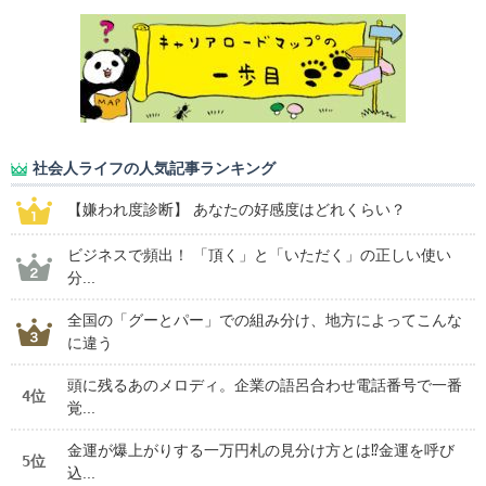
社会人ライフの人気記事ランキング
【嫌われ度診断】 あなたの好感度はどれくらい？
ビジネスで頻出！ 「頂く」と「いただく」の正しい使い
分...
全国の「グーとパー」での組み分け、地方によってこんな
に違う
頭に残るあのメロディ。企業の語呂合わせ電話番号で一番
4位
覚...
金運が爆上がりする一万円札の見分け方とは⁉金運を呼び
5位
込...