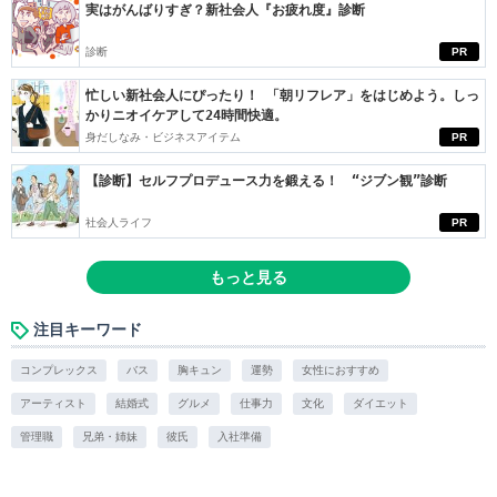
実はがんばりすぎ？新社会人『お疲れ度』診断
診断
PR
忙しい新社会人にぴったり！ 「朝リフレア」をはじめよう。しっ
かりニオイケアして24時間快適。
身だしなみ・ビジネスアイテム
PR
【診断】セルフプロデュース力を鍛える！ “ジブン観”診断
社会人ライフ
PR
もっと見る
注目キーワード
コンプレックス
バス
胸キュン
運勢
女性におすすめ
アーティスト
結婚式
グルメ
仕事力
文化
ダイエット
管理職
兄弟・姉妹
彼氏
入社準備