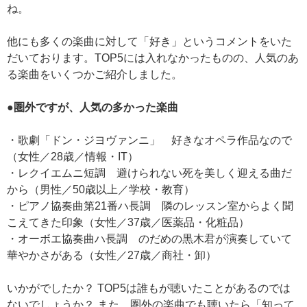
ね。
他にも多くの楽曲に対して「好き」というコメントをいた
だいております。TOP5には入れなかったものの、人気のあ
る楽曲をいくつかご紹介しました。
●圏外ですが、人気の多かった楽曲
・歌劇「ドン・ジヨヴァンニ」 好きなオペラ作品なので
（女性／28歳／情報・IT）
・レクイエムニ短調 避けられない死を美しく迎える曲だ
から（男性／50歳以上／学校・教育）
・ピアノ協奏曲第21番ハ長調 隣のレッスン室からよく聞
こえてきた印象（女性／37歳／医薬品・化粧品）
・オーボエ協奏曲ハ長調 のだめの黒木君が演奏していて
華やかさがある（女性／27歳／商社・卸）
いかがでしたか？ TOP5は誰もが聴いたことがあるのでは
ないでしょうか？ また、圏外の楽曲でも聴いたら「知って