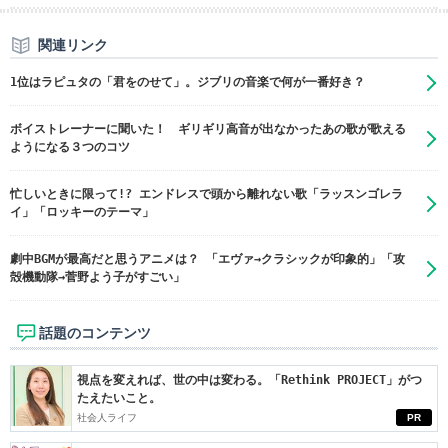
関連リンク
1位はラピュタの「君をのせて」。ジブリの音楽で何が一番好き？
ボイストレーナーに聞いた！ ギリギリ高音が出なかったあの歌が歌える
ようになる３つのコツ
忙しいときに限って!? エンドレスで頭から離れない歌「ラッスンゴレラ
イ」「ロッキーのテーマ」
劇中BGMが最高だと思うアニメは？ 「エヴァ→クラシックが印象的」「攻
殻機動隊→菅野よう子がすごい」
話題のコンテンツ
視点を変えれば、世の中は変わる。「Rethink PROJECT」がつ
たえたいこと。
社会人ライフ
PR