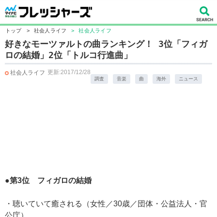
トップ
>
社会人ライフ
>
社会人ライフ
好きなモーツァルトの曲ランキング！ 3位「フィガ
ロの結婚」2位「トルコ行進曲」
更新:2017/12/28
社会人ライフ
調査
音楽
曲
海外
ニュース
●第3位 フィガロの結婚
・聴いていて癒される（女性／30歳／団体・公益法人・官
公庁）