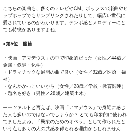
こちらの楽曲も、多くのテレビやCM、ポップスの楽曲やヒ
ップホップでもサンプリングされたりして、幅広い世代に
愛されているのがわかります。テンポ感とメロディーにと
ても特徴がありますよね。
●第5位 魔笛
・映画「アマデウス」の中で印象的だった（女性／44歳／
金属・鉄鋼・化学）
・ドラマチックな展開の曲で良い（女性／32歳／医療・福
祉）
・なんかかっこいいから（女性／28歳／学校・教育関連）
・題名も好き（男性／28歳／建築土木）
モーツァルトと言えば、映画「アマデウス」で身近に感じ
た人も多いのではないでしょうか？ とても印象的に使われ
てましたよね。「民衆のためのオペラ」として作られたと
いう点も多くの人の共感を得られる理由かもしれません