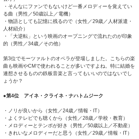
・そんなにファンでもないけど一番メロディーを覚えてい
る曲（男性／50歳以上／電機）
・物語としても記憶に残るので（女性／29歳／人材派遣・
人材紹介）
・「大逆転」という映画のオープニングで流れたのが印象
的（男性／34歳／その他）
第3位でモーツァルトのオペラが登場しました。こちらの楽
曲も映画やCMで使われることが多いですよね。特に結婚を
連想させるものの鉄板音楽と言ってもいいのではないでし
ょうか？
●第4位 アイネ・クライネ・ナハトムジーク
・ノリが良いから（女性／24歳／情報・IT）
・よくテレビでも聴くから（女性／28歳／学校・教育）
・メロディーとテンポが好き（男性／50歳以上／不動産）
・きれいなメロディーだと思う（女性／29歳／情報・IT）