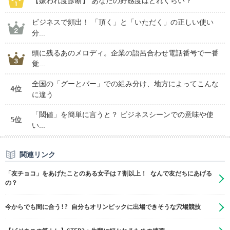
【嫌われ度診断】 あなたの好感度はどれくらい？
ビジネスで頻出！ 「頂く」と「いただく」の正しい使い
分...
頭に残るあのメロディ。企業の語呂合わせ電話番号で一番
覚...
全国の「グーとパー」での組み分け、地方によってこんな
4位
に違う
「閾値」を簡単に言うと？ ビジネスシーンでの意味や使
5位
い...
関連リンク
「友チョコ」をあげたことのある女子は７割以上！ なんで友だちにあげる
の？
今からでも間に合う!? 自分もオリンピックに出場できそうな穴場競技