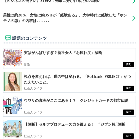
【ビジネスの筋トレ】STEP2：先輩に好かれるための練習
男性は約20％、女性は約35％が「経験ある」。大学時代に経験した「ホン
モノの恋」の内容は......
話題のコンテンツ
実はがんばりすぎ？新社会人『お疲れ度』診断
診断
PR
視点を変えれば、世の中は変わる。「Rethink PROJECT」がつ
たえたいこと。
社会人ライフ
PR
ウワサの真実がここにある！？ クレジットカードの都市伝説
社会人ライフ
PR
【診断】セルフプロデュース力を鍛える！ “ジブン観”診断
社会人ライフ
PR