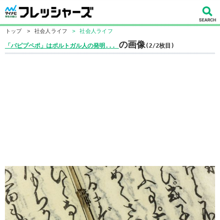
トップ
>
社会人ライフ
>
社会人ライフ
の画像
「パピプペポ」はポルトガル人の発明...
(2/2枚目)