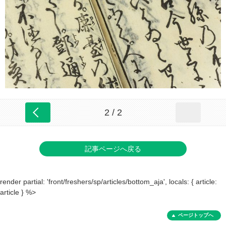
2 / 2
記事ページへ戻る
render partial: 'front/freshers/sp/articles/bottom_aja', locals: { article:
article } %>
ページトップへ