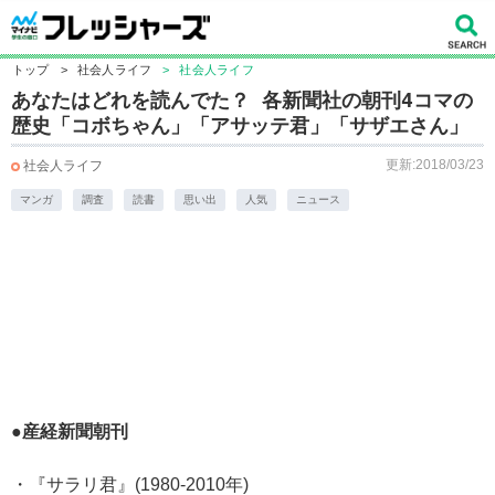
トップ
>
社会人ライフ
>
社会人ライフ
あなたはどれを読んでた？ 各新聞社の朝刊4コマの
歴史「コボちゃん」「アサッテ君」「サザエさん」
更新:2018/03/23
社会人ライフ
マンガ
調査
読書
思い出
人気
ニュース
●産経新聞朝刊
・『サラリ君』(1980-2010年)