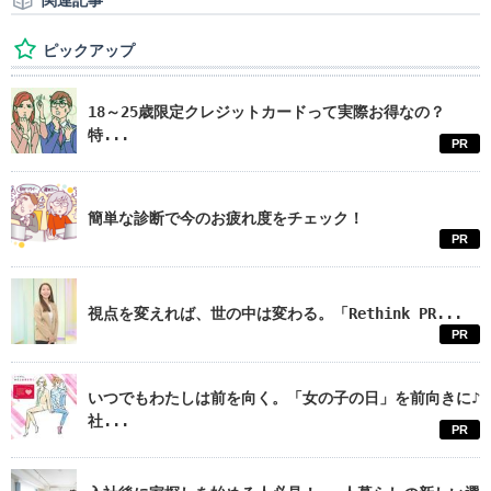
関連記事
ピックアップ
18～25歳限定クレジットカードって実際お得なの？
特...
PR
簡単な診断で今のお疲れ度をチェック！
PR
視点を変えれば、世の中は変わる。「Rethink PR...
PR
いつでもわたしは前を向く。「女の子の日」を前向きに♪
社...
PR