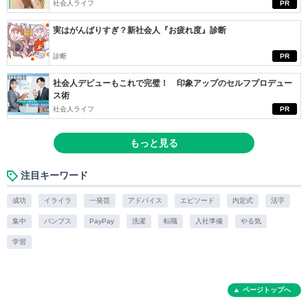
社会人ライフ
PR
実はがんばりすぎ？新社会人『お疲れ度』診断
診断
PR
社会人デビューもこれで完璧！ 印象アップのセルフプロデュー
ス術
社会人ライフ
PR
もっと見る
注目キーワード
成功
イライラ
一発芸
アドバイス
エピソード
内定式
活字
集中
パンプス
PayPay
洗濯
転職
入社準備
やる気
学習
ページトップへ