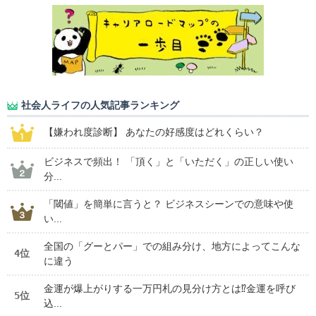
社会人ライフの人気記事ランキング
【嫌われ度診断】 あなたの好感度はどれくらい？
ビジネスで頻出！ 「頂く」と「いただく」の正しい使い
分...
「閾値」を簡単に言うと？ ビジネスシーンでの意味や使
い...
全国の「グーとパー」での組み分け、地方によってこんな
4位
に違う
金運が爆上がりする一万円札の見分け方とは⁉金運を呼び
5位
込...