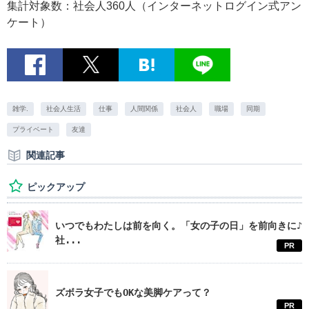
集計対象数：社会人360人（インターネットログイン式アン
ケート）
雑学.
社会人生活
仕事
人間関係
社会人
職場
同期
プライベート
友達
関連記事
ピックアップ
いつでもわたしは前を向く。「女の子の日」を前向きに♪
社...
PR
ズボラ女子でもOKな美脚ケアって？
PR