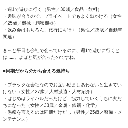
・週1で遊びに行く（男性／30歳／食品・飲料）
・趣味が合うので、プライベートでもよく出かける（女性
／25歳／機械・精密機器）
・飲み会はもちろん、旅行にも行く（男性／28歳／自動車
関連）
きっと平日も会社で会っているのに、週1で遊びに行くと
は......。よほど気が合ったのですね。
■同期だから分かち合える気持ち
・ブラックな会社なのでお互い励ましあわないと生きてい
けない（女性／27歳／人材派遣・人材紹介）
・はじめはライバルだったけど、協力していくうちに友だ
ちになった（女性／33歳／金属・鉄鋼・化学）
・愚痴を言えるのは同期だけだし（男性／25歳／警備・メ
ンテナンス）