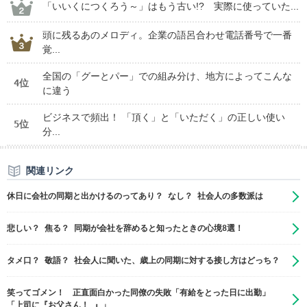
「いいくにつくろう～」はもう古い!? 実際に使っていた...
頭に残るあのメロディ。企業の語呂合わせ電話番号で一番
覚...
全国の「グーとパー」での組み分け、地方によってこんな
4位
に違う
ビジネスで頻出！ 「頂く」と「いただく」の正しい使い
5位
分...
関連リンク
休日に会社の同期と出かけるのってあり？ なし？ 社会人の多数派は
悲しい？ 焦る？ 同期が会社を辞めると知ったときの心境8選！
タメ口？ 敬語？ 社会人に聞いた、歳上の同期に対する接し方はどっち？
笑ってゴメン！ 正直面白かった同僚の失敗「有給をとった日に出勤」
「上司に『お父さん！ 』」