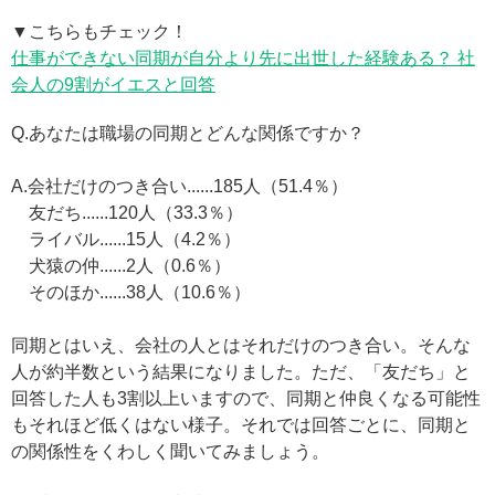
▼こちらもチェック！
仕事ができない同期が自分より先に出世した経験ある？ 社
会人の9割がイエスと回答
Q.あなたは職場の同期とどんな関係ですか？
A.会社だけのつき合い......185人（51.4％）
友だち......120人（33.3％）
ライバル......15人（4.2％）
犬猿の仲......2人（0.6％）
そのほか......38人（10.6％）
同期とはいえ、会社の人とはそれだけのつき合い。そんな
人が約半数という結果になりました。ただ、「友だち」と
回答した人も3割以上いますので、同期と仲良くなる可能性
もそれほど低くはない様子。それでは回答ごとに、同期と
の関係性をくわしく聞いてみましょう。