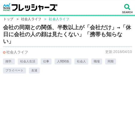
トップ
>
社会人ライフ
>
社会人ライフ
会社の同期との関係、半数以上が「会社だけ」→「休
日に会社の人の顔は見たくない」「携帯も知らな
い」
更新:2018/04/10
社会人ライフ
雑学.
社会人生活
仕事
人間関係
社会人
職場
同期
プライベート
友達