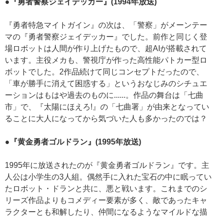
●『勇者警察ジェイデッカー』(1994年放送)
『勇者特急マイトガイン』の次は、「警察」がメーンテー
マの『勇者警察ジェイデッカー』でした。前作と同じく登
場ロボットは人間が作り上げたもので、超AIが搭載されて
います。主役メカも、警視庁が作った高性能パトカー型ロ
ボットでした。2作品続けて同じコンセプトだったので、
「車が勝手に消えて困惑する」というおなじみのシチュエ
ーションはもはや過去のものに......。作品の舞台は「七曲
市」で、『太陽にほえろ!』の「七曲署」が由来となってい
ることに大人になってから気づいた人も多かったのでは？
●『黄金勇者ゴルドラン』(1995年放送)
1995年に放送されたのが『黄金勇者ゴルドラン』です。主
人公は小学生の3人組。偶然手に入れた宝石の中に眠ってい
たロボット・ドランと共に、悪と戦います。これまでのシ
リーズ作品よりもコメディー要素が多く、敵であったキャ
ラクターとも和解したり、仲間になるようなマイルドな描