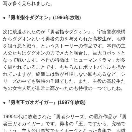
写が多く見られました。
●『勇者指令ダグオン』(1996年放送)
次に放送されたのが『勇者指令ダグオン』。宇宙警察機構
からダグオンという勇者の力を与えられた高校生が、地球
を狙う悪と戦う、というストーリーの作品です。本作の主
人公たちはダグオンの力でメカと融合し、巨大ロボットと
なって戦います。本作の特徴は「ヒューマンドラマ」が多
く描かれていることです。もちろんロボットバトルも描か
れていますが、終盤には敵が登場しない回もあるなど、シ
リーズの中でも独特の作風でした。また、主役の高校生た
ちの女性人気が非常に高かったのも特徴の一つでしたね。
●『勇者王ガオガイガー』(1997年放送)
1990年代に放送された「勇者シリーズ」の最終作品が『勇
者王ガオガイガー』です。勇者の「王」ですから、究極で
しょう。主人公は事故でサイボーグとなった青年で、地球