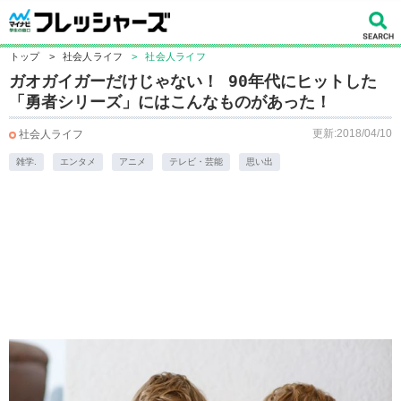
トップ
>
社会人ライフ
>
社会人ライフ
ガオガイガーだけじゃない！ 90年代にヒットした
「勇者シリーズ」にはこんなものがあった！
更新:2018/04/10
社会人ライフ
雑学.
エンタメ
アニメ
テレビ・芸能
思い出