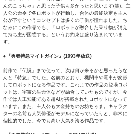
んのこっちゃ」と思った子供も多かったと思います(笑)。主
人公の命令で各ロボットが行動し、合体の最終決定も主人
公が下すというコンセプトは多くの子供が憧れました。ち
なみにこの作品でも、「ロボットが融合した乗り物が消え
て持ち主が困惑する」というお約束は盛り込まれていま
す。
●『勇者特急マイトガイン』(1993年放送)
前作で「伝説」まで使って、次は何が来るかと思ったらな
んと「特急」でした。名前のとおり、機関車や電車が変形
してロボットになる作品です。これまでの作品の登場ロボ
ットは、宇宙の生命体などが融合していたものですが、今
作では人工知能である超AIが搭載されたロボットになって
います。また、主人公も大金持ちのお坊ちゃま。キャラク
ターの名前も人気俳優がモデルになっていたりと、非常に
個性的でした。今でも高い人気を誇る作品です。