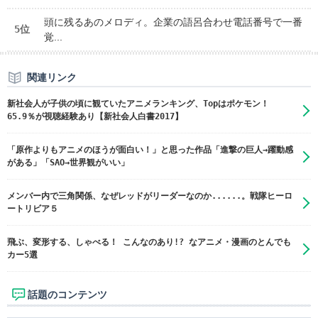
頭に残るあのメロディ。企業の語呂合わせ電話番号で一番
5位
覚...
関連リンク
新社会人が子供の頃に観ていたアニメランキング、Topはポケモン！
65.9％が視聴経験あり【新社会人白書2017】
「原作よりもアニメのほうが面白い！」と思った作品「進撃の巨人→躍動感
がある」「SAO→世界観がいい」
メンバー内で三角関係、なぜレッドがリーダーなのか......。戦隊ヒーロ
ートリビア５
飛ぶ、変形する、しゃべる！ こんなのあり!? なアニメ・漫画のとんでも
カー5選
話題のコンテンツ