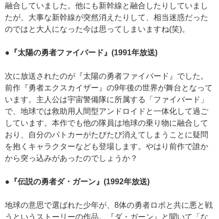
融合していました。他にも新幹線と融合したりしていまし
たが、大事な新幹線が突然消えたりして、相当迷惑だった
のではと大人になった今は思ってしまいますね(笑)。
●『太陽の勇者ファイバード』(1991年放送)
次に放送されたのが『太陽の勇者ファイバード』でした。
前作『勇者エクスカイザー』の9年後の世界が舞台となって
います。主人公は宇宙警備隊に所属する「ファイバード」
で、地球では救助用人間型アンドロイドと一体化して過ご
しています。本作でも他の隊員は地球の乗り物に融合して
おり、自分のパトカーがたびたび消えてしまうことに疑問
を抱くキャラクターなども登場します。やはり前作で誰か
から突っ込みがあったのでしょうか？
●『伝説の勇者ダ・ガーン』(1992年放送)
地球の意思で選ばれた少年が、8体の勇者ロボと共に悪と戦
うというストーリーの作品。『ダ・ガーン』と聞いて「な