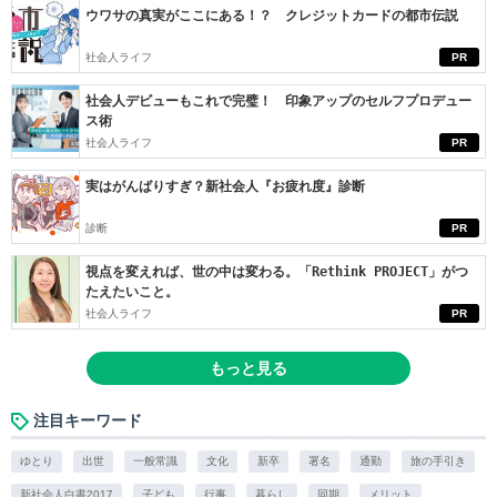
ウワサの真実がここにある！？ クレジットカードの都市伝説
社会人ライフ
PR
社会人デビューもこれで完璧！ 印象アップのセルフプロデュー
ス術
社会人ライフ
PR
実はがんばりすぎ？新社会人『お疲れ度』診断
診断
PR
視点を変えれば、世の中は変わる。「Rethink PROJECT」がつ
たえたいこと。
社会人ライフ
PR
もっと見る
注目キーワード
ゆとり
出世
一般常識
文化
新卒
署名
通勤
旅の手引き
新社会人白書2017
子ども
行事
暮らし
同期
メリット