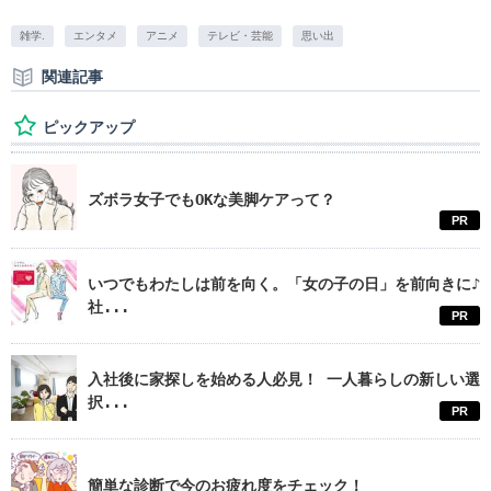
雑学.
エンタメ
アニメ
テレビ・芸能
思い出
関連記事
ピックアップ
ズボラ女子でもOKな美脚ケアって？
PR
いつでもわたしは前を向く。「女の子の日」を前向きに♪
社...
PR
入社後に家探しを始める人必見！ 一人暮らしの新しい選
択...
PR
簡単な診断で今のお疲れ度をチェック！