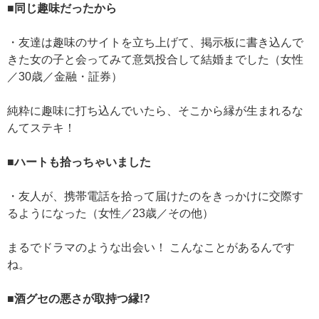
■同じ趣味だったから
・友達は趣味のサイトを立ち上げて、掲示板に書き込んで
きた女の子と会ってみて意気投合して結婚までした（女性
／30歳／金融・証券）
純粋に趣味に打ち込んでいたら、そこから縁が生まれるな
んてステキ！
■ハートも拾っちゃいました
・友人が、携帯電話を拾って届けたのをきっかけに交際す
るようになった（女性／23歳／その他）
まるでドラマのような出会い！ こんなことがあるんです
ね。
■酒グセの悪さが取持つ縁!?