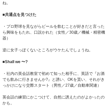
ね。
■共通点を見つけた
・プロ野球を見ながらビールを飲むことが好きだと言った
ら興味をもたれ、口説かれた（女性／30歳／機械・精密機
器）
逆に女子っぽくないところがウケたんでしょうね。
■Shall we 〜?
・社内の英会話教室で初めて知った相手に、英語で『お酒
でも飲みに行きませんか?』と誘い、OKを貰い、それがき
っかけになり交際スタート（男性／27歳／自動車関連）
英会話の練習にかこつけて、自然に誘えたのがよかったの
かも。