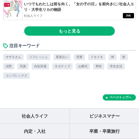
いつでもわたしは前を向く。「女の子の日」を前向きに♪社会人エ
リ・大学生リカの物語
社会人ライフ
PR
もっと見る
注目キーワード
サザエさん
リフレッシュ
星座占い
営業
ドキドキ
袴
歌
沈黙
写真
内定辞退
ネガティブ
お葬式
男性
学生生活
コンプレックス
ページトップへ
社会人ライフ
ビジネスマナー
内定・入社
卒業・卒業旅行