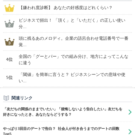
【嫌われ度診断】 あなたの好感度はどれくらい？
ビジネスで頻出！ 「頂く」と「いただく」の正しい使い
分...
頭に残るあのメロディ。企業の語呂合わせ電話番号で一番
覚...
全国の「グーとパー」での組み分け、地方によってこんな
4位
に違う
「閾値」を簡単に言うと？ ビジネスシーンでの意味や使
5位
い...
関連リンク
「友だちの関係のままでいたい」「後悔しないよう告白したい」友だちを
好きになったとき、あなたならどうする？
やっぱり3回目のデートで告白？ 社会人が付き合うまでのデートの回数
Top5