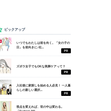
ピックアップ
いつでもわたしは前を向く。「女の子の
日」を前向きに♪社...
PR
ズボラ女子でもOKな美脚ケアって？
PR
入社後に家探しを始める人必見！ 一人暮
らしの新しい選択...
PR
視点を変えれば、世の中は変わる。