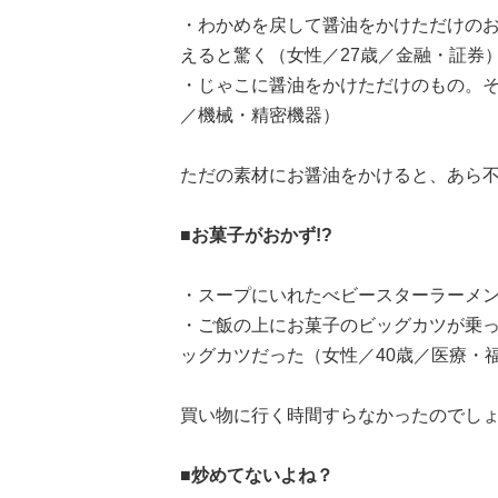
・わかめを戻して醤油をかけただけの
えると驚く（女性／27歳／金融・証券
・じゃこに醤油をかけただけのもの。そ
／機械・精密機器）
ただの素材にお醤油をかけると、あら
■お菓子がおかず!?
・スープにいれたべビースターラーメン
・ご飯の上にお菓子のビッグカツが乗
ッグカツだった（女性／40歳／医療・
買い物に行く時間すらなかったのでし
■炒めてないよね？