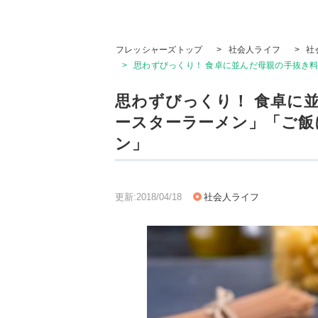
フレッシャーズトップ
>
社会人ライフ
>
社
>
思わずびっくり！ 食卓に並んだ母親の手抜き
思わずびっくり！ 食卓に
ースターラーメン」「ご飯
ン」
更新:2018/04/18
社会人ライフ