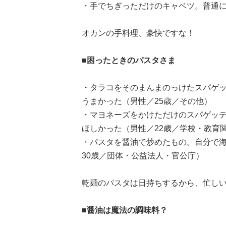
・手でちぎっただけのキャベツ。普通に
オカンの手料理、豪快ですな！
■困ったときのパスタさま
・タラコをそのまんまのっけたスパゲ
うまかった（男性／25歳／その他）
・マヨネーズをかけただけのスパゲッ
ほしかった（男性／22歳／学校・教育
・パスタを醤油で炒めたもの。自分で
30歳／団体・公益法人・官公庁）
乾麺のパスタは日持ちするから、忙し
■醤油は魔法の調味料？