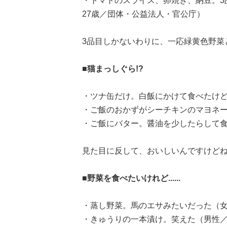
・トマトのスライス、卵焼き、納豆。3
27歳／団体・公益法人・官公庁）
3品目しかないわりに、一応緑黄色野菜
■猫まっしぐら!?
・ツナ缶だけ。白飯にかけて食べたけど
・ご飯のおかずがシーチキンのマヨネ
・ご飯にバター。醤油を少したらして食
見た目に反して、おいしいんですけど
■野菜を食べたいけれど......
・蒸し野菜。馬のエサみたいだった（女
・きゅうりの一本漬け。笑えた（男性／