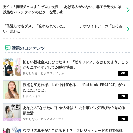
男性→「義理チョコすらゼロ」女性→「あげる人がいない」非モテ男女には
残酷なバレンタインのビターな思い出
「倍返しでもダメ」「忘れられていた」......。ホワイトデーの「ほろ苦
い」思い出
話題のコンテンツ
忙しい新社会人にぴったり！ 「朝リフレア」をはじめよう。しっ
かりニオイケアして24時間快適。
身だしなみ・ビジネスアイテム
PR
視点を変えれば、世の中は変わる。「Rethink PROJECT」がつ
たえたいこと。
社会人ライフ
PR
あなたの“なりたい”社会人像は？ お仕事バッグ選びから始める
新生活
身だしなみ・ビジネスアイテム
PR
ウワサの真実がここにある！？ クレジットカードの都市伝説