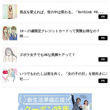
視点を変えれば、世の中は変わる。「Rethink PR...
PR
18～25歳限定クレジットカードって実際お得なの？
特...
PR
ズボラ女子でもOKな美脚ケアって？
PR
いつでもわたしは前を向く。「女の子の日」を前向きに♪
社...
PR