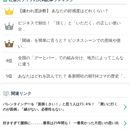
【嫌われ度診断】 あなたの好感度はどれくらい？
ビジネスで頻出！ 「頂く」と「いただく」の正しい使い
分...
「閾値」を簡単に言うと？ ビジネスシーンでの意味や使
い...
全国の「グーとパー」での組み分け、地方によってこんな
4位
に違う
5位
あなたはどれを読んでた？ 各新聞社の朝刊4コマの歴史「...
関連リンク
バレンタインデーを「面倒くさい！」と思う人は73.4％！ 「買いに行く
のが面倒」「縁がない。必要性もない」
好きすぎて臆病に......最長は25年間も！ 一番長かった片思いの思い出