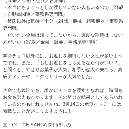
（28歳／金融・証券／営業職）
・本当にちょこっとしか渡していない人もいるので（21歳
／自動車関連／事務系専門職）
・彼氏以外は気持で十分（24歳／機械・精密機器／事務系
専門職）
・だいたい全員は帰ってこないから、過度な期待はしない
方がいい（27歳／金融・証券／事務系専門職）
本命チョコ以外には、お返しを期待しない女性が多いよう
ですね。また、「もしお返しをもらえるなら何がいい？」
と聞くと、やはりお菓子が人気。相手が恋人や夫なら、高
級ディナーや、アクセサリーが人気でした。
本命でも義理でも、誰かにチョコを渡すとなれば、時間も
お金も労力もかかります。その努力が結果としてあらわれ
ているのかもしれませんね。3月14日のホワイトデーには、
素敵なことが起こりますように！
文・OFFICE-SANGA 森川ほしの