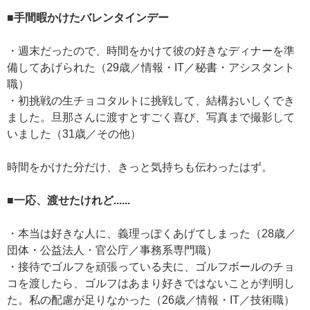
■手間暇かけたバレンタインデー
・週末だったので、時間をかけて彼の好きなディナーを準
備してあげられた（29歳／情報・IT／秘書・アシスタント
職）
・初挑戦の生チョコタルトに挑戦して、結構おいしくでき
ました。旦那さんに渡すとすごく喜び、写真まで撮影して
いました（31歳／その他）
時間をかけた分だけ、きっと気持ちも伝わったはず。
■一応、渡せたけれど......
・本当は好きな人に、義理っぽくあげてしまった（28歳／
団体・公益法人・官公庁／事務系専門職）
・接待でゴルフを頑張っている夫に、ゴルフボールのチョ
コを渡したら、ゴルフはあまり好きではないことが判明し
た。私の配慮が足りなかった（26歳／情報・IT／技術職）