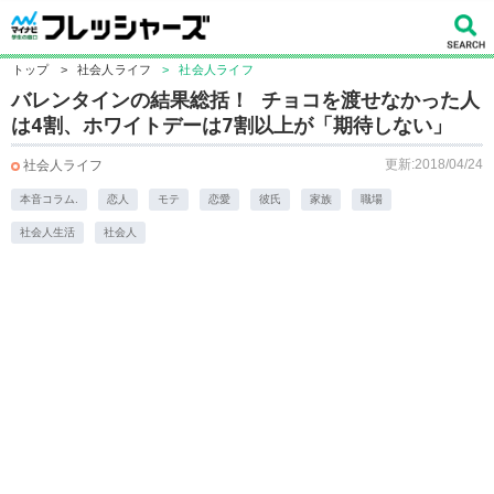
トップ
>
社会人ライフ
>
社会人ライフ
バレンタインの結果総括！ チョコを渡せなかった人
は4割、ホワイトデーは7割以上が「期待しない」
更新:2018/04/24
社会人ライフ
本音コラム.
恋人
モテ
恋愛
彼氏
家族
職場
社会人生活
社会人