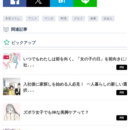
本音コラム.
アニメ
マンガ
料理
グルメ
食事
社会人
関連記事
ピックアップ
いつでもわたしは前を向く。「女の子の日」を前向きに♪
社...
PR
入社後に家探しを始める人必見！ 一人暮らしの新しい選
択...
PR
ズボラ女子でもOKな美脚ケアって？
PR