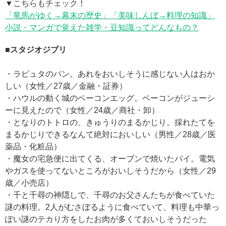
▼こちらもチェック！
「竜馬がゆく→幕末の歴史」「美味しんぼ→料理の知識」
小説・マンガで覚えた雑学・豆知識ってどんなもの？
■スタジオジブリ
・ラピュタのパン。あれをおいしそうに感じない人はおか
しい（女性／27歳／金融・証券）
・ハウルの動く城のベーコンエッグ。ベーコンがジューシ
ーに見えたので（女性／24歳／商社・卸）
・となりのトトロの、きゅうりのまるかじり。採れたてを
まるかじりできるなんて絶対においしい（男性／28歳／医
薬品・化粧品）
・魔女の宅急便に出てくる、オーブンで焼いたパイ。電気
やガスを使ってないところがおいしそうだから（女性／29
歳／小売店）
・千と千尋の神隠しで、千尋のお父さんたちが食べていた
謎の料理。2人がむさぼるように食べていて、料理も中華っ
ぽい謎のテカり方をしたお肉が多くておいしそうだった