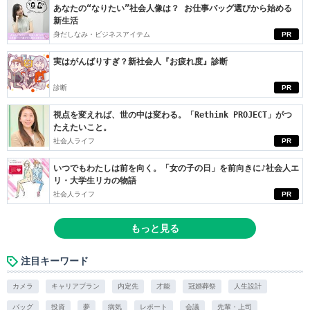
あなたの“なりたい”社会人像は？ お仕事バッグ選びから始める
新生活
身だしなみ・ビジネスアイテム
PR
実はがんばりすぎ？新社会人『お疲れ度』診断
診断
PR
視点を変えれば、世の中は変わる。「Rethink PROJECT」がつ
たえたいこと。
社会人ライフ
PR
いつでもわたしは前を向く。「女の子の日」を前向きに♪社会人エ
リ・大学生リカの物語
社会人ライフ
PR
もっと見る
注目キーワード
カメラ
キャリアプラン
内定先
才能
冠婚葬祭
人生設計
バッグ
投資
夢
病気
レポート
会議
先輩・上司