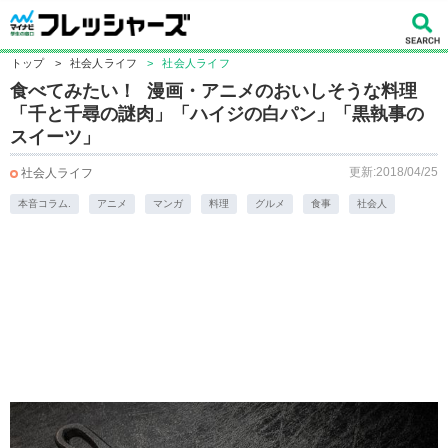
トップ
>
社会人ライフ
>
社会人ライフ
食べてみたい！ 漫画・アニメのおいしそうな料理
「千と千尋の謎肉」「ハイジの白パン」「黒執事の
スイーツ」
更新:2018/04/25
社会人ライフ
本音コラム.
アニメ
マンガ
料理
グルメ
食事
社会人