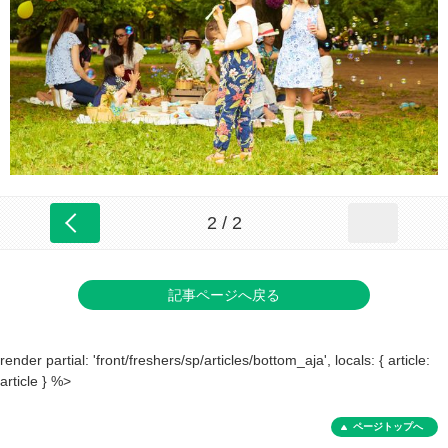
2 / 2
記事ページへ戻る
render partial: 'front/freshers/sp/articles/bottom_aja', locals: { article:
article } %>
ページトップへ