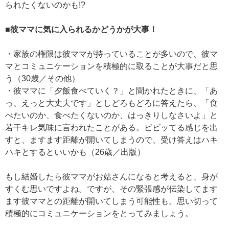
られたくないのかも!?
■彼ママに気に入られるかどうかが大事！
・家族の権限は彼ママが持っていることが多いので、彼マ
マとコミュニケーションを積極的に取ることが大事だと思
う（30歳／その他）
・彼ママに「夕飯食べていく？」と聞かれたときに、「あ
っ、えっと大丈夫です」としどろもどろに答えたら、「食
べたいのか、食べたくないのか、はっきりしなさいよ」と
若干キレ気味に言われたことがある。ビビッてる感じを出
すと、ますます距離が開いてしまうので、受け答えはハキ
ハキとするといいかも（26歳／出版）
もし結婚したら彼ママがお姑さんになると考えると、身が
すくむ思いですよね。ですが、その緊張感が伝染してます
ます彼ママとの距離が開いてしまう可能性も。思い切って
積極的にコミュニケーションをとってみましょう。