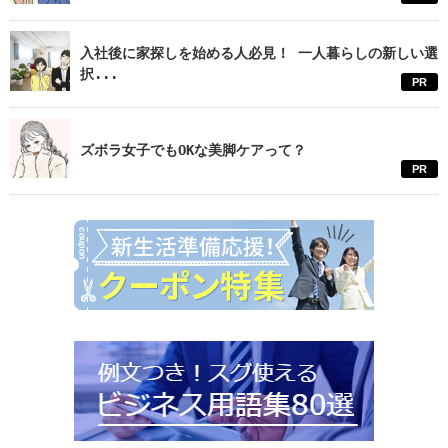
入社後に家探しを始める人必見！ 一人暮らしの新しい選
択...
PR
ズボラ女子でもOKな美脚ケアって？
PR