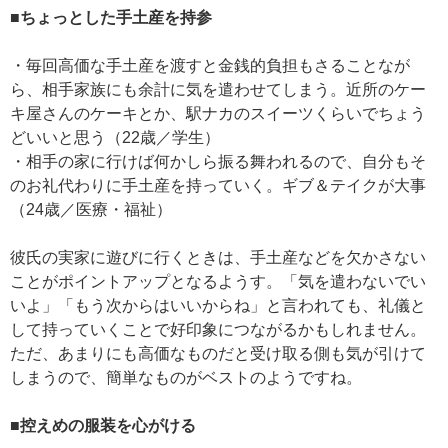
■ちょっとした手土産を持参
・毎回高価な手土産を渡すと金銭的負担もさることなが
ら、相手家族にも余計に気を遣わせてしまう。近所のケー
キ屋さんのケーキとか、駅ナカのスイーツくらいでちょう
どいいと思う（22歳／学生）
・相手の家に行けば何かしら振る舞われるので、自分もそ
のお礼代わりに手土産を持っていく。ギブ＆テイクが大事
（24歳／医療・福祉）
彼氏の実家に遊びに行くときは、手土産などを欠かさない
ことがポイントアップとなるようす。「気を遣わないでい
いよ」「もう次からはいいからね」と言われても、礼儀と
して持っていくことで好印象につながるかもしれません。
ただ、あまりにも高価なものだと受け取る側も気が引けて
しまうので、簡単なものがベストのようですね。
■控えめの服装を心がける