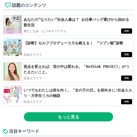
話題のコンテンツ
あなたの“なりたい”社会人像は？ お仕事バッグ選びから始める
新生活
身だしなみ・ビジネスアイテム
PR
【診断】セルフプロデュース力を鍛える！ “ジブン観”診断
社会人ライフ
PR
視点を変えれば、世の中は変わる。「Rethink PROJECT」がつ
たえたいこと。
社会人ライフ
PR
いつでもわたしは前を向く。「女の子の日」を前向きに♪社会人エ
リ・大学生リカの物語
社会人ライフ
PR
もっと見る
注目キーワード