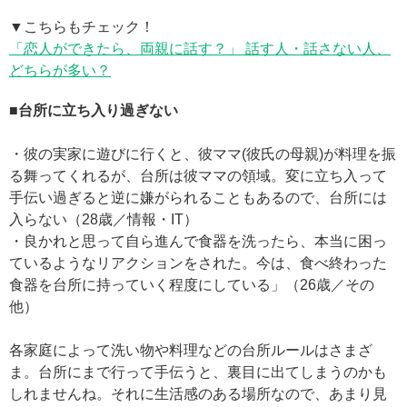
▼こちらもチェック！
「恋人ができたら、両親に話す？」 話す人・話さない人、
どちらが多い？
■台所に立ち入り過ぎない
・彼の実家に遊びに行くと、彼ママ(彼氏の母親)が料理を振
る舞ってくれるが、台所は彼ママの領域。変に立ち入って
手伝い過ぎると逆に嫌がられることもあるので、台所には
入らない（28歳／情報・IT）
・良かれと思って自ら進んで食器を洗ったら、本当に困っ
ているようなリアクションをされた。今は、食べ終わった
食器を台所に持っていく程度にしている」（26歳／その
他）
各家庭によって洗い物や料理などの台所ルールはさまざ
ま。台所にまで行って手伝うと、裏目に出てしまうのかも
しれませんね。それに生活感のある場所なので、あまり見