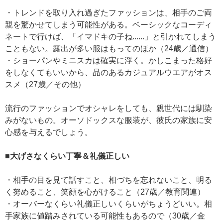
・トレンドを取り入れ過ぎたファッションは、相手のご両
親を驚かせてしまう可能性がある。ベーシックなコーディ
ネートで行けば、「イマドキの子ね......」と引かれてしまう
こともない。露出が多い服はもってのほか（24歳／通信）
・ショーパンやミニスカは確実に浮く。かしこまった格好
をしなくてもいいから、品のあるカジュアルウエアがオス
スメ（27歳／その他）
流行のファッションでオシャレをしても、親世代には馴染
みがないもの。オーソドックスな服装が、彼氏の家族に安
心感を与えるでしょう。
■大げさなくらい丁寧＆礼儀正しい
・相手の目を見て話すこと、相づちを忘れないこと、明る
く努めること、笑顔を心がけること（27歳／教育関連）
・オーバーなくらい礼儀正しいくらいがちょうどいい。相
手家族に値踏みされている可能性もあるので（30歳／金