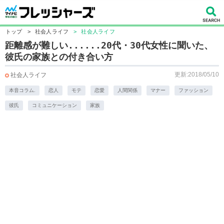
トップ
>
社会人ライフ
>
社会人ライフ
距離感が難しい......20代・30代女性に聞いた、
彼氏の家族との付き合い方
更新:2018/05/10
社会人ライフ
本音コラム.
恋人
モテ
恋愛
人間関係
マナー
ファッション
彼氏
コミュニケーション
家族