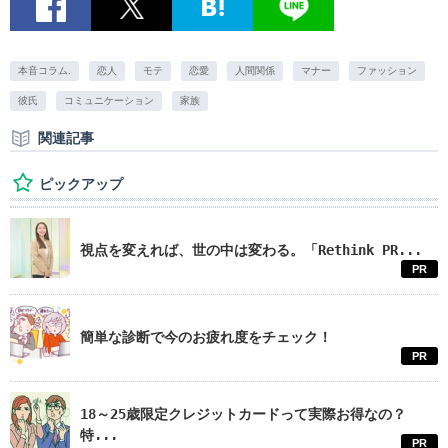
本音コラム.
恋人
モテ
恋愛
人間関係
マナー
ファッション
彼氏
コミュニケーション
家族
関連記事
ピックアップ
視点を変えれば、世の中は変わる。「Rethink PR...
PR
簡単な診断で今のお疲れ度をチェック！
PR
18～25歳限定クレジットカードって実際お得なの？
特...
PR