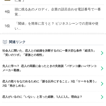
頭に残るあのメロディ。企業の語呂合わせ電話番号で一番
4位
覚...
「閾値」を簡単に言うと？ ビジネスシーンでの意味や使
5位
い...
関連リンク
社会人に聞いた、恋人との結婚を決断するのに一番大切な条件「経済力」
「笑いのツボ」「家族との相性」
先人に学べ？ 恋人の両親に会ったときの失敗談「パチンコ嫌い→パチンコ
メーカー勤務」
恋人の怒りをなだめるために「謝る以外にすること」3位「ケーキを買う」
2位「抱きしめる」
恋人がいるのに「いない」と言った経験、5人に1人。理由は？