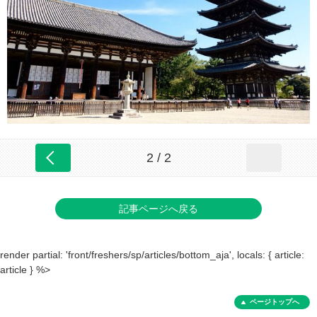
2 / 2
記事ページへ戻る
render partial: 'front/freshers/sp/articles/bottom_aja', locals: { article:
article } %>
ページトップへ