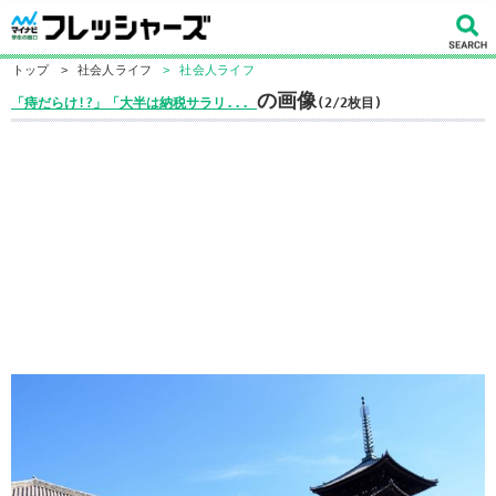
トップ
>
社会人ライフ
>
社会人ライフ
の画像
「痔だらけ!?」「大半は納税サラリ...
(2/2枚目)