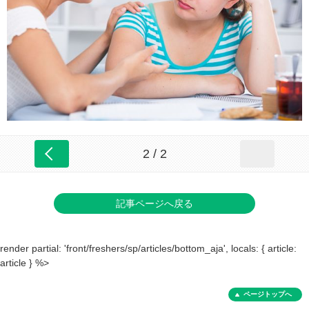
2 / 2
記事ページへ戻る
render partial: 'front/freshers/sp/articles/bottom_aja', locals: { article:
article } %>
ページトップへ