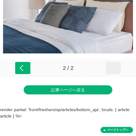
2 / 2
記事ページへ戻る
render partial: 'front/freshers/sp/articles/bottom_aja', locals: { article:
article } %>
ページトップへ