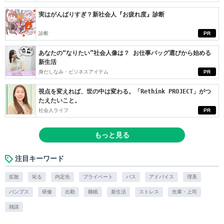
実はがんばりすぎ？新社会人『お疲れ度』診断
診断
PR
あなたの“なりたい”社会人像は？ お仕事バッグ選びから始める
新生活
身だしなみ・ビジネスアイテム
PR
視点を変えれば、世の中は変わる。「Rethink PROJECT」がつ
たえたいこと。
社会人ライフ
PR
もっと見る
注目キーワード
拡散
叱る
内定先
プライベート
バス
アドバイス
理系
パンプス
研修
出勤
睡眠
新生活
ストレス
先輩・上司
雑談