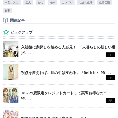
本音コラム.
恋人
文化
海外
カップル
社会人生活
生活習慣
食事
関連記事
ピックアップ
入社後に家探しを始める人必見！ 一人暮らしの新しい選
択...
PR
視点を変えれば、世の中は変わる。「Rethink PR...
PR
18～25歳限定クレジットカードって実際お得なの？
特...
PR