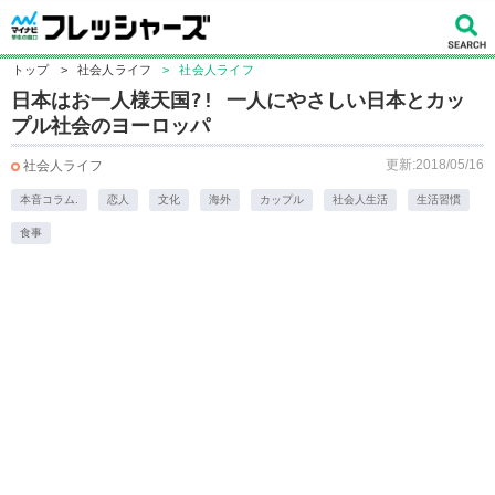
トップ
>
社会人ライフ
>
社会人ライフ
日本はお一人様天国?! 一人にやさしい日本とカッ
プル社会のヨーロッパ
更新:2018/05/16
社会人ライフ
本音コラム.
恋人
文化
海外
カップル
社会人生活
生活習慣
食事