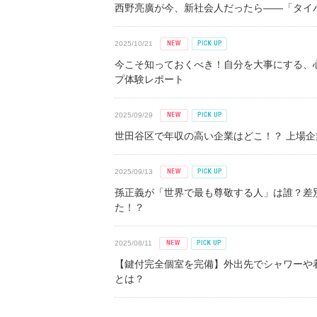
西野亮廣が今、新社会人だったら――「タイパ
2025/10/21
今こそ知っておくべき！自分を大事にする、
プ体験レポート
2025/09/29
世田谷区で年収の高い企業はどこ！？ 上場企業平
2025/09/13
孫正義が「世界で最も尊敬する人」は誰？差
た！？
2025/08/11
【鍵付完全個室を完備】外出先でシャワーや
とは？