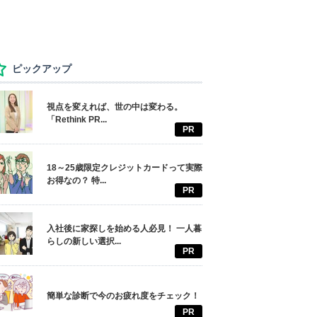
ピックアップ
視点を変えれば、世の中は変わる。
「Rethink PR...
PR
18～25歳限定クレジットカードって実際
お得なの？ 特...
PR
入社後に家探しを始める人必見！ 一人暮
らしの新しい選択...
PR
簡単な診断で今のお疲れ度をチェック！
PR