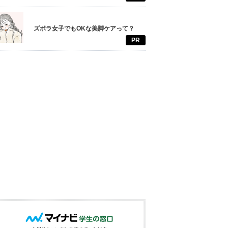
ズボラ女子でもOKな美脚ケアって？
PR