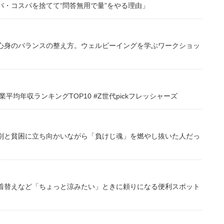
・コスパを捨てて“問答無用で量”をやる理由」
心身のバランスの整え方。ウェルビーイングを学ぶワークショッ
均年収ランキングTOP10 #Z世代pickフレッシャーズ
別と貧困に立ち向かいながら「負けじ魂」を燃やし抜いた人だっ
着替えなど「ちょっと涼みたい」ときに頼りになる便利スポット