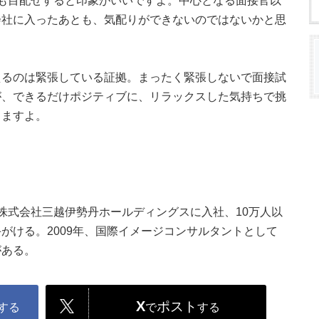
も目配せすると印象がいいですよ。中心となる面接官以
会社に入ったあとも、気配りができないのではないかと思
えるのは緊張している証拠。まったく緊張しないで面接試
が、できるだけポジティブに、リラックスした気持ちで挑
りますよ。
役。株式会社三越伊勢丹ホールディングスに入社、10万人以
がける。2009年、国際イメージコンサルタントとして
がある。
X
ポスト
する
で
する