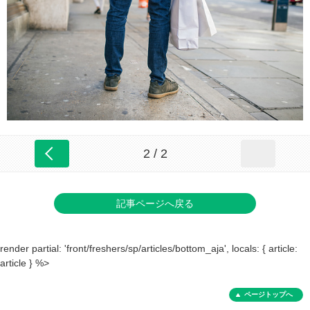
2 / 2
記事ページへ戻る
render partial: 'front/freshers/sp/articles/bottom_aja', locals: { article:
article } %>
ページトップへ