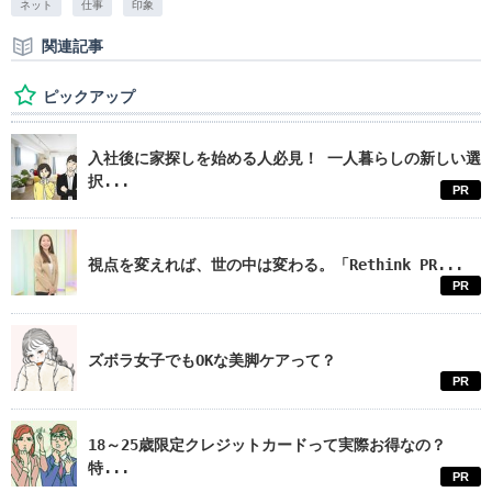
ネット
仕事
印象
関連記事
ピックアップ
入社後に家探しを始める人必見！ 一人暮らしの新しい選
択...
PR
視点を変えれば、世の中は変わる。「Rethink PR...
PR
ズボラ女子でもOKな美脚ケアって？
PR
18～25歳限定クレジットカードって実際お得なの？
特...
PR