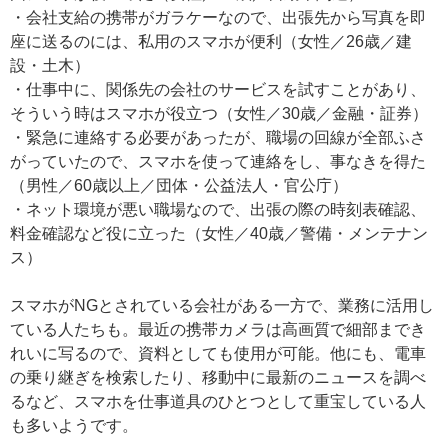
・会社支給の携帯がガラケーなので、出張先から写真を即
座に送るのには、私用のスマホが便利（女性／26歳／建
設・土木）
・仕事中に、関係先の会社のサービスを試すことがあり、
そういう時はスマホが役立つ（女性／30歳／金融・証券）
・緊急に連絡する必要があったが、職場の回線が全部ふさ
がっていたので、スマホを使って連絡をし、事なきを得た
（男性／60歳以上／団体・公益法人・官公庁）
・ネット環境が悪い職場なので、出張の際の時刻表確認、
料金確認など役に立った（女性／40歳／警備・メンテナン
ス）
スマホがNGとされている会社がある一方で、業務に活用し
ている人たちも。最近の携帯カメラは高画質で細部までき
れいに写るので、資料としても使用が可能。他にも、電車
の乗り継ぎを検索したり、移動中に最新のニュースを調べ
るなど、スマホを仕事道具のひとつとして重宝している人
も多いようです。