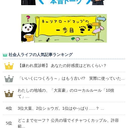
社会人ライフの人気記事ランキング
【嫌われ度診断】 あなたの好感度はどれくらい？
「いいくにつくろう～」はもう古い!? 実際に使っていた...
わたしの地域の、「大富豪」のローカルルール「10捨
て」...
4位
3位大葉、2位ショウガ。1位はやっぱり......？ ...
どこまでセーフ？ 公共の場でイチャつくカップル、許容
5位
範...