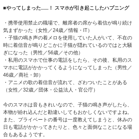
■やってしまった......！ スマホが引き起こしたハプニング
・携帯使用禁止の職場で、離席者の席から着信が鳴り続け
気まずかった（女性／24歳／情報・IT）
・子猫の鳴き声の着メロを使用していた人がいて、不在の
時に着信音が鳴りどこかに子猫が隠れているのではと大騒
ぎになった（男性／56歳／その他）
・私用のスマホで仕事の電話をしたら、その後、私用のス
マホに電話がかかってくるようになってしまった（男性／
46歳／商社・卸）
・アニメの歌の着信音が流れて、ざわついたことがある
（女性／32歳／団体・公益法人・官公庁）
今のスマホは音もきれいなので、子猫の鳴き声がしたら、
本物が紛れ込んだと勘違いしてもおかしくないですよね。
また、プライベートの番号は一度教えてしまうと、休みの
日も電話がかかってきたりと、色々と面倒なことになる場
合もあるようです。