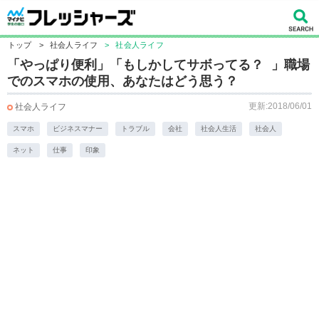
トップ
>
社会人ライフ
>
社会人ライフ
「やっぱり便利」「もしかしてサボってる？ 」職場
でのスマホの使用、あなたはどう思う？
更新:2018/06/01
社会人ライフ
スマホ
ビジネスマナー
トラブル
会社
社会人生活
社会人
ネット
仕事
印象