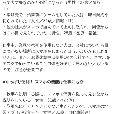
って大丈夫なのかと心配になった（男性／27歳／情報・
IT）
・常駐先で、始業前にゲームをしていた人は、即日契約を
切られていた（女性／31歳／情報・IT）
・他の社員がスマホで遊んでいて上司に怒られ、同僚から
は白い目で見られていた（男性／28歳／医療・福祉）
仕事中、業務で携帯を使用しない人は、会社についたら目
につかない場所にスマホをしまったほうがよいかもしれま
せんね。また、お昼休憩中は使用OKの会社でも、スマホを
デスクで触っていること自体を好ましく思わない人もいる
ので、注意が必要です。
■やっぱり便利！ スマホの機能は仕事にも◎
・物事を説明する際に、スマホで写真を撮って見せながら
説明をしている（女性／31歳／その他）
・取引先に行くときナビがない車だったので、スマホの地
図アプリが役立った（女性／31歳／自動車関連）