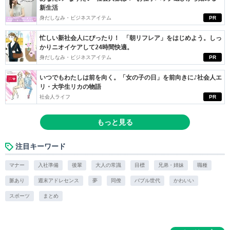
新生活
身だしなみ・ビジネスアイテム
PR
忙しい新社会人にぴったり！ 「朝リフレア」をはじめよう。しっ
かりニオイケアして24時間快適。
身だしなみ・ビジネスアイテム
PR
いつでもわたしは前を向く。「女の子の日」を前向きに♪社会人エ
リ・大学生リカの物語
社会人ライフ
PR
もっと見る
注目キーワード
マナー
入社準備
後輩
大人の常識
目標
兄弟・姉妹
職種
脈あり
週末アドレセンス
夢
同僚
バブル世代
かわいい
スポーツ
まとめ