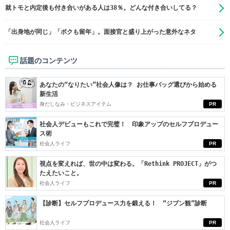
就トモと内定後も付き合いがある人は38％。どんな付き合いしてる？
「出身地が同じ」「ボクも留年」。面接官と盛り上がった意外なネタ
話題のコンテンツ
あなたの“なりたい”社会人像は？ お仕事バッグ選びから始める
新生活
身だしなみ・ビジネスアイテム
PR
社会人デビューもこれで完璧！ 印象アップのセルフプロデュー
ス術
社会人ライフ
PR
視点を変えれば、世の中は変わる。「Rethink PROJECT」がつ
たえたいこと。
社会人ライフ
PR
【診断】セルフプロデュース力を鍛える！ “ジブン観”診断
社会人ライフ
PR