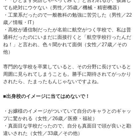
・「ひとまず英語しゃべってみて」と言われるが、披露し
ても絶対にウケない（男性／35歳／機械・精密機器）
・工業系だったので一般教科の勉強に苦労した（男性／22
歳／情報・IT）
・高校が通信制だったが名前に航空がつく学校で、私は普
通科だったのにいまだに面接行くと「航空学校行ったんだ
ね！」と言われ、色々聞かれて面倒（女性／27歳／その
他）
専門的な学校を卒業していると、その分野に長けていると
周囲に見られてしまうことも。勝手に期待されてがっかり
されたら、たまったもんじゃないですよね。
■出身校のイメージに当てはめないで！
・お嬢様のイメージがついていて自分のキャラとのギャッ
プに驚かれる（女性／26歳／医療・福祉）
・真面目な学校だったので、自分も真面目で頭が良いと勘
違いされた（女性／33歳／その他）