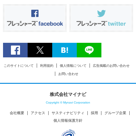
このサイトについて
利用規約
個人情報について
広告掲載のお問い合わせ
お問い合わせ
株式会社マイナビ
Copyright © Mynavi Corporation
会社概要
アクセス
サスティナビリティ
採用
グループ企業
個人情報保護方針