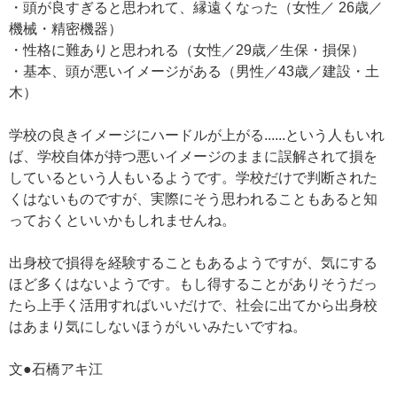
・頭が良すぎると思われて、縁遠くなった（女性／ 26歳／
機械・精密機器）
・性格に難ありと思われる（女性／29歳／生保・損保）
・基本、頭が悪いイメージがある（男性／43歳／建設・土
木）
学校の良きイメージにハードルが上がる......という人もいれ
ば、学校自体が持つ悪いイメージのままに誤解されて損を
しているという人もいるようです。学校だけで判断された
くはないものですが、実際にそう思われることもあると知
っておくといいかもしれませんね。
出身校で損得を経験することもあるようですが、気にする
ほど多くはないようです。もし得することがありそうだっ
たら上手く活用すればいいだけで、社会に出てから出身校
はあまり気にしないほうがいいみたいですね。
文●石橋アキ江