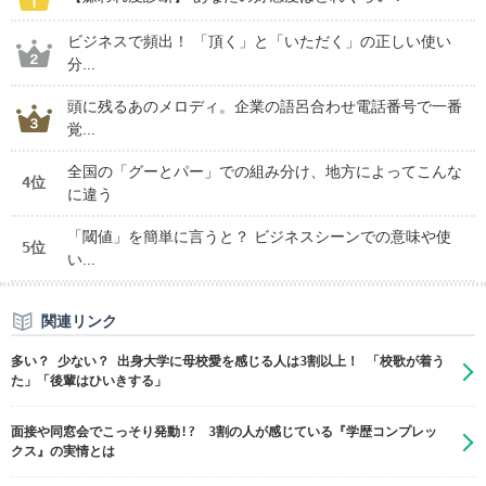
ビジネスで頻出！ 「頂く」と「いただく」の正しい使い
分...
頭に残るあのメロディ。企業の語呂合わせ電話番号で一番
覚...
全国の「グーとパー」での組み分け、地方によってこんな
4位
に違う
「閾値」を簡単に言うと？ ビジネスシーンでの意味や使
5位
い...
関連リンク
多い？ 少ない？ 出身大学に母校愛を感じる人は3割以上！ 「校歌が着う
た」「後輩はひいきする」
面接や同窓会でこっそり発動!? 3割の人が感じている『学歴コンプレッ
クス』の実情とは