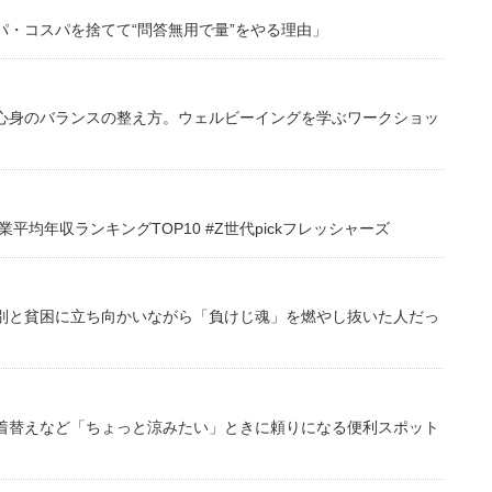
・コスパを捨てて“問答無用で量”をやる理由」
心身のバランスの整え方。ウェルビーイングを学ぶワークショッ
均年収ランキングTOP10 #Z世代pickフレッシャーズ
別と貧困に立ち向かいながら「負けじ魂」を燃やし抜いた人だっ
着替えなど「ちょっと涼みたい」ときに頼りになる便利スポット