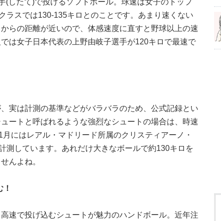
手(したて)で投げるソフトボール。球速は女子のトップ
プクラスでは130-135キロとのことです。あまり速くない
ドからの距離が近いので、体感速度に直すと野球以上の速
では女子日本代表の上野由岐子選手が120キロで最速で
が、実は計測の基準などがバラバラのため、公式記録とい
シュートと呼ばれるような強烈なシュートの場合は、時速
年1月にはレアル・マドリード所属のクリスティアーノ・
を計測しています。あれだけ大きなボールで約130キロを
ませんよね。
む！
、高速で投げ込むシュートが魅力のハンドボール。近年注