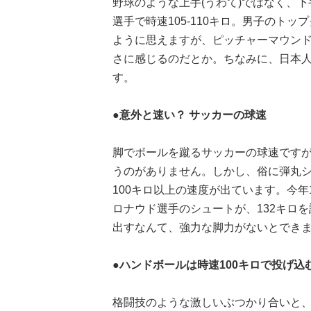
野球のような上手(うわて)ではなく、下
選手で時速105-110キロ。男子のトッ
ように思えますが、ピッチャーマウン
さに感じるのだとか。ちなみに、日本人
す。
●意外と速い？ サッカーの球速
脚でボールを蹴るサッカーの球速です
うのがありません。しかし、俗に弾丸
100キロ以上の速度が出ています。今
ロナウド選手のシュートが、132キロ
出すなんて、強力な脚力がないとでき
●ハンドボールは時速100キロで投げ込
格闘技のような激しいぶつかり合いと