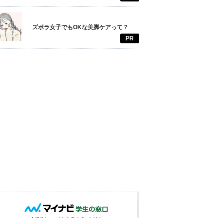
ズボラ女子でもOKな美脚ケアって？
PR