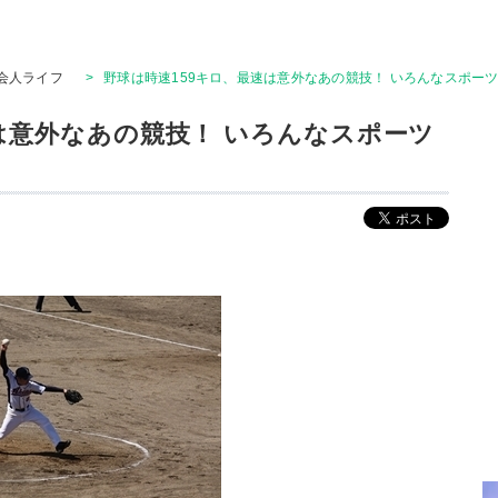
会人ライフ
>
野球は時速159キロ、最速は意外なあの競技！ いろんなスポー
は意外なあの競技！ いろんなスポーツ