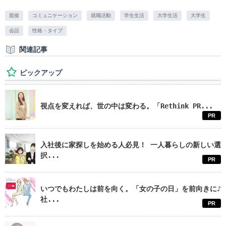
面接
コミュニケーション
就職活動
学生生活
大学生活
大学生
会話
性格・タイプ
関連記事
ピックアップ
視点を変えれば、世の中は変わる。「Rethink PR...
PR
入社後に家探しを始める人必見！ 一人暮らしの新しい選
択...
PR
いつでもわたしは前を向く。「女の子の日」を前向きに♪
社...
PR