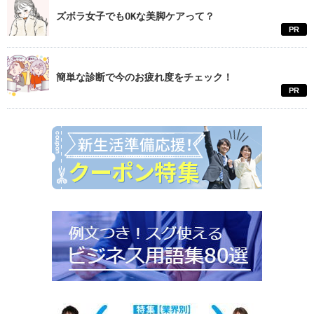
ズボラ女子でもOKな美脚ケアって？
PR
簡単な診断で今のお疲れ度をチェック！
PR