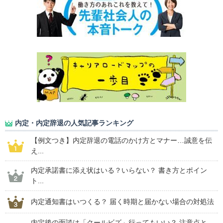
内定・内定辞退の人気記事ランキング
【例文つき】内定辞退の電話のかけ方とマナー…誠意を伝
え...
内定承諾書に添え状はいる？いらない？ 書き方とポイン
ト...
内定通知書はいつくる？ 届く時期と届かない場合の対処法
内定後の面談は「クールビズ」行ってもいい？ 注意点と