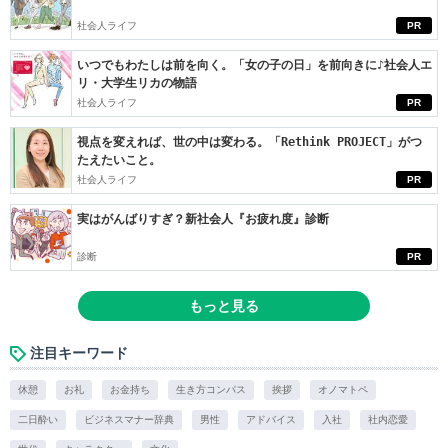
社会人ライフ
PR
いつでもわたしは前を向く。「女の子の日」を前向きに♪社会人エ
リ・大学生リカの物語
社会人ライフ
PR
視点を変えれば、世の中は変わる。「Rethink PROJECT」がつ
たえたいこと。
社会人ライフ
PR
実はがんばりすぎ？新社会人『お疲れ度』診断
診断
PR
もっと見る
注目キーワード
休憩
お礼
お金持ち
生き方コンパス
挨拶
オノマトペ
二日酔い
ビジネスマナー辞典
男性
アドバイス
入社
社内恋愛