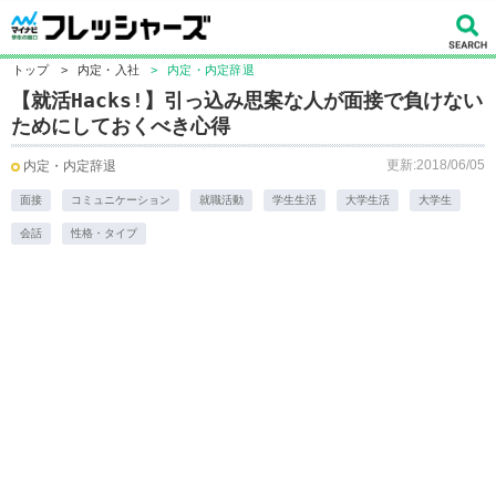
トップ
>
内定・入社
>
内定・内定辞退
【就活Hacks!】引っ込み思案な人が面接で負けない
ためにしておくべき心得
更新:2018/06/05
内定・内定辞退
面接
コミュニケーション
就職活動
学生生活
大学生活
大学生
会話
性格・タイプ