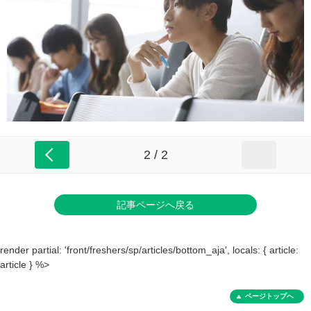
2 / 2
記事ページへ戻る
render partial: 'front/freshers/sp/articles/bottom_aja', locals: { article:
article } %>
ページトップへ