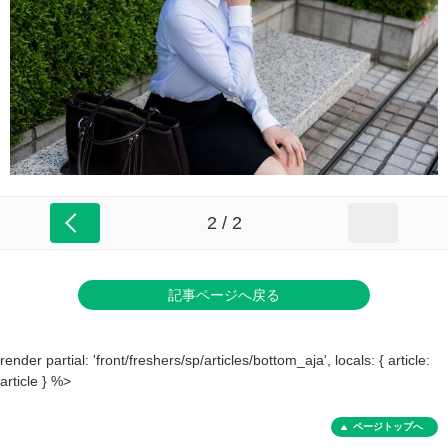
2 / 2
記事ページへ戻る
render partial: 'front/freshers/sp/articles/bottom_aja', locals: { article:
article } %>
ページトップへ