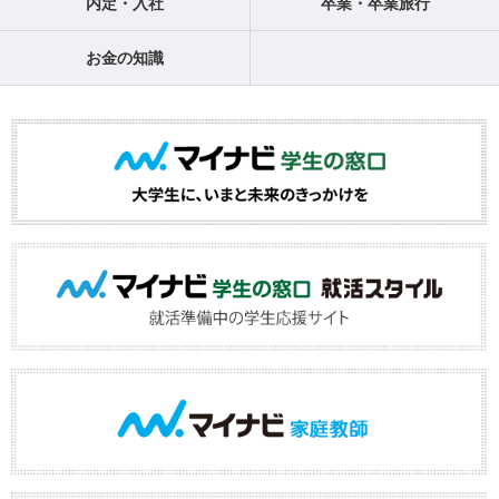
内定・入社
卒業・卒業旅行
お金の知識