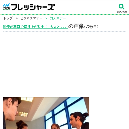
トップ
>
ビジネスマナー
>
対人マナー
の画像
同僚が悪口で盛り上がり中！ 大人と...
(/2枚目)