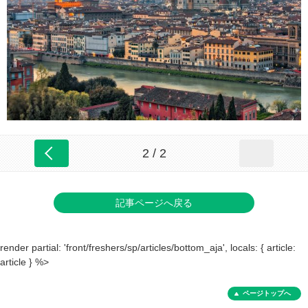
2 / 2
記事ページへ戻る
render partial: 'front/freshers/sp/articles/bottom_aja', locals: { article:
article } %>
ページトップへ