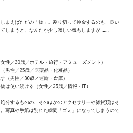
てしまえばただの「物」。割り切って換金するのも、良い
しまうと、なんだか少し寂しい気もしますが......。
女性／30歳／ホテル・旅行・アミューズメント）
（男性／25歳／医薬品・化粧品）
す（男性／30歳／運輸・倉庫）
物は使い続ける（女性／25歳／情報・IT）
は処分するものの、そのほかのアクセサリーや雑貨類はそ
す。写真や手紙は別れた瞬間「ゴミ」になってしまうので