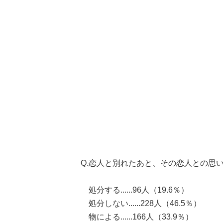
Q.恋人と別れたあと、その恋人との思
処分する......96人（19.6％）
処分しない......228人（46.5％）
物による......166人（33.9％）