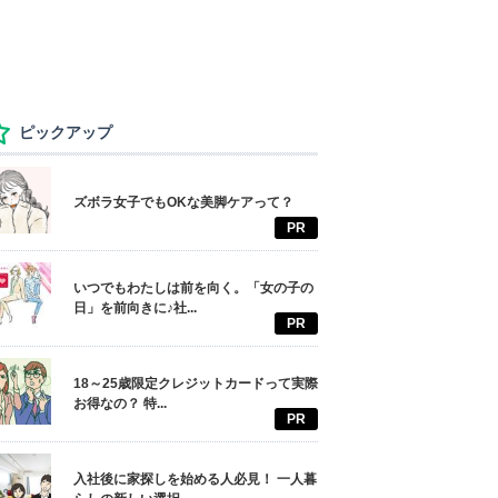
ピックアップ
ズボラ女子でもOKな美脚ケアって？
PR
いつでもわたしは前を向く。「女の子の
日」を前向きに♪社...
PR
18～25歳限定クレジットカードって実際
お得なの？ 特...
PR
入社後に家探しを始める人必見！ 一人暮