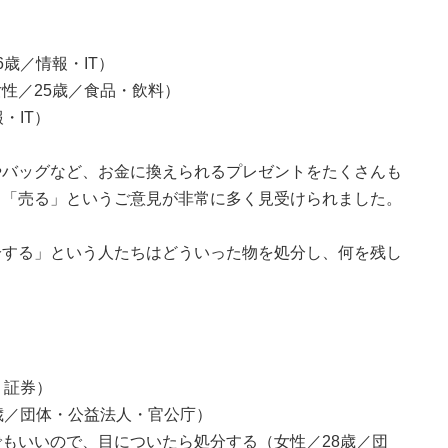
歳／情報・IT）
性／25歳／食品・飲料）
・IT）
やバッグなど、お金に換えられるプレゼントをたくさんも
。「売る」というご意見が非常に多く見受けられました。
分する」という人たちはどういった物を処分し、何を残し
・証券）
歳／団体・公益法人・官公庁）
もいいので、目についたら処分する（女性／28歳／団