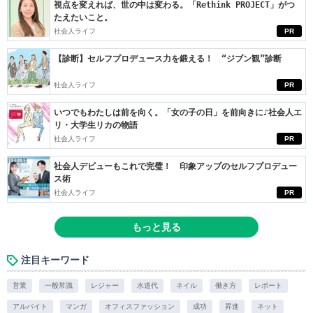
視点を変えれば、世の中は変わる。「Rethink PROJECT」がつ
たえたいこと。
社会人ライフ
PR
【診断】セルフプロデュース力を鍛える！ “ジブン観”診断
社会人ライフ
PR
いつでもわたしは前を向く。「女の子の日」を前向きに♪社会人エ
リ・大学生リカの物語
社会人ライフ
PR
社会人デビューもこれで完璧！ 印象アップのセルフプロデュー
ス術
社会人ライフ
PR
もっと見る
注目キーワード
営業
一般常識
レジャー
水道代
ネイル
働き方
レポート
アルバイト
マンガ
オフィスファッション
成功
昇進
ネット