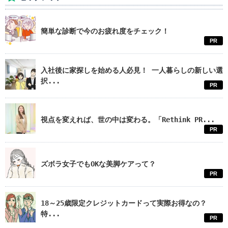
簡単な診断で今のお疲れ度をチェック！
PR
入社後に家探しを始める人必見！ 一人暮らしの新しい選
択...
PR
視点を変えれば、世の中は変わる。「Rethink PR...
PR
ズボラ女子でもOKな美脚ケアって？
PR
18～25歳限定クレジットカードって実際お得なの？
特...
PR