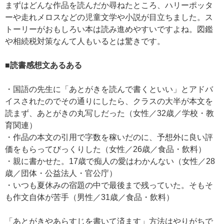
まずはどんな作品を読んだか尋ねたところ、ハリーポッタ
ーや走れメロスなどの児童文学や小説が目立ちました。ス
トーリーがおもしろい本は読み進めやすいですよね。図鑑
や相続税対策なんて人もいるとは驚きです。
■読書感想文あるある
・国語の先生に「あとがきを読んで書くといい」とアドバ
イスされたのでその通りにしたら、クラスの大半が本文を
読まず、あとがきの丸写しだった（女性／32歳／学校・教
育関連）
・作品の本文の引用で字数を稼いだのに、予想外に良い評
価をもらってびっくりした（女性／26歳／食品・飲料）
・親に書かせた。17歳で痴人の愛はわかんない（女性／28
歳／団体・公益法人・官公庁）
・いつも夏休みの宿題の中で最後まで残っていた。そもそ
も作文自体が苦手（男性／31歳／食品・飲料）
「あとがきやあらすじを書いて済ます」方法はやりがちで