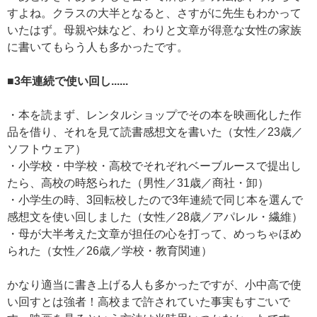
すよね。クラスの大半となると、さすがに先生もわかって
いたはず。母親や妹など、わりと文章が得意な女性の家族
に書いてもらう人も多かったです。
■3年連続で使い回し......
・本を読まず、レンタルショップでその本を映画化した作
品を借り、それを見て読書感想文を書いた（女性／23歳／
ソフトウェア）
・小学校・中学校・高校でそれぞれベーブルースで提出し
たら、高校の時怒られた（男性／31歳／商社・卸）
・小学生の時、3回転校したので3年連続で同じ本を選んで
感想文を使い回しました（女性／28歳／アパレル・繊維）
・母が大半考えた文章が担任の心を打って、めっちゃほめ
られた（女性／26歳／学校・教育関連）
かなり適当に書き上げる人も多かったですが、小中高で使
い回すとは強者！高校まで許されていた事実もすごいで