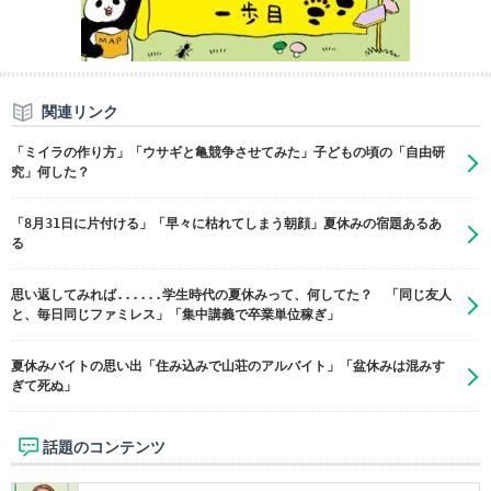
関連リンク
「ミイラの作り方」「ウサギと亀競争させてみた」子どもの頃の「自由研
究」何した？
「8月31日に片付ける」「早々に枯れてしまう朝顔」夏休みの宿題あるあ
る
思い返してみれば......学生時代の夏休みって、何してた？ 「同じ友人
と、毎日同じファミレス」「集中講義で卒業単位稼ぎ」
夏休みバイトの思い出「住み込みで山荘のアルバイト」「盆休みは混みす
ぎて死ぬ」
話題のコンテンツ