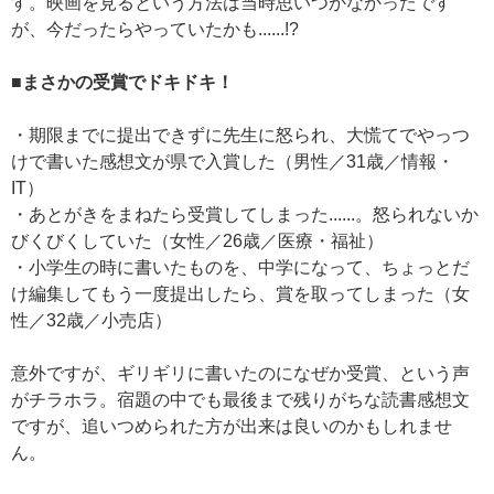
す。映画を見るという方法は当時思いつかなかったです
が、今だったらやっていたかも......!?
■まさかの受賞でドキドキ！
・期限までに提出できずに先生に怒られ、大慌てでやっつ
けで書いた感想文が県で入賞した（男性／31歳／情報・
IT）
・あとがきをまねたら受賞してしまった......。怒られないか
びくびくしていた（女性／26歳／医療・福祉）
・小学生の時に書いたものを、中学になって、ちょっとだ
け編集してもう一度提出したら、賞を取ってしまった（女
性／32歳／小売店）
意外ですが、ギリギリに書いたのになぜか受賞、という声
がチラホラ。宿題の中でも最後まで残りがちな読書感想文
ですが、追いつめられた方が出来は良いのかもしれませ
ん。