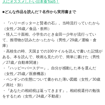
人にオススメしたい日本食Top5！
■どんな作品を読んだ？名作から実用書まで
・『ハリーポッターと賢者の石』。当時流行っていたから
（女性／26歳／食品・飲料）
・怪人二十面相。小学生のとき金田一少年が流行ってい
て、推理物が読みたかったから（男性／29歳／運輸・倉
庫）
・高校生の時、天国までの100マイルを読んで書いた記憶が
ある。本を読んで、映画も見たので、簡単に書けた（男性
／27歳／自動車関連）
・『ハッピーバースデー』。自分が感動した本を選んだ
（女性／25歳／医療機器）
・ペンギンの生態について書かれた薄い図鑑（女性／30歳
／商社・卸）
・『あなたの相続税は返ってきます』。相続税還付の勉強
をするため（女性／24歳／不動産）