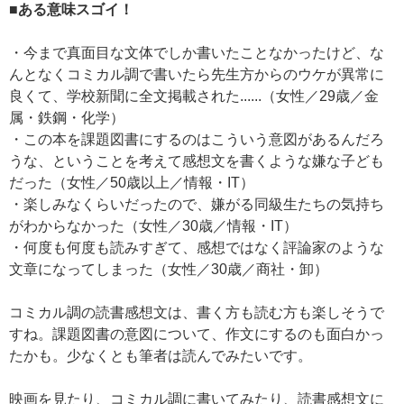
■ある意味スゴイ！
・今まで真面目な文体でしか書いたことなかったけど、な
んとなくコミカル調で書いたら先生方からのウケが異常に
良くて、学校新聞に全文掲載された......（女性／29歳／金
属・鉄鋼・化学）
・この本を課題図書にするのはこういう意図があるんだろ
うな、ということを考えて感想文を書くような嫌な子ども
だった（女性／50歳以上／情報・IT）
・楽しみなくらいだったので、嫌がる同級生たちの気持ち
がわからなかった（女性／30歳／情報・IT）
・何度も何度も読みすぎて、感想ではなく評論家のような
文章になってしまった（女性／30歳／商社・卸）
コミカル調の読書感想文は、書く方も読む方も楽しそうで
すね。課題図書の意図について、作文にするのも面白かっ
たかも。少なくとも筆者は読んでみたいです。
映画を見たり、コミカル調に書いてみたり、読書感想文に