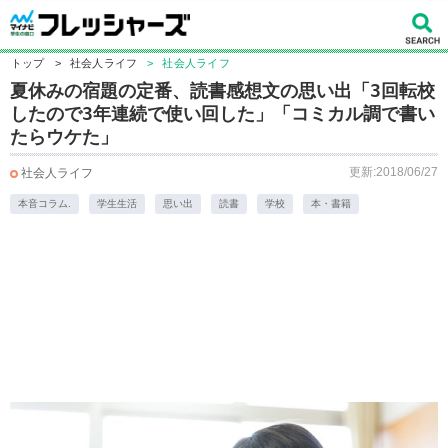
トップ
>
社会人ライフ
>
社会人ライフ
夏休みの宿題の定番、読書感想文の思い出「3回転校
したので3年連続で使い回した」「コミカル調で書い
たらウケた」
更新:2018/06/27
社会人ライフ
本音コラム.
学生生活
思い出
読書
学校
本・書籍