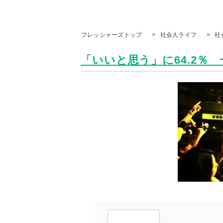
フレッシャーズトップ
>
社会人ライフ
>
社
「いいと思う」に64.2％ 一