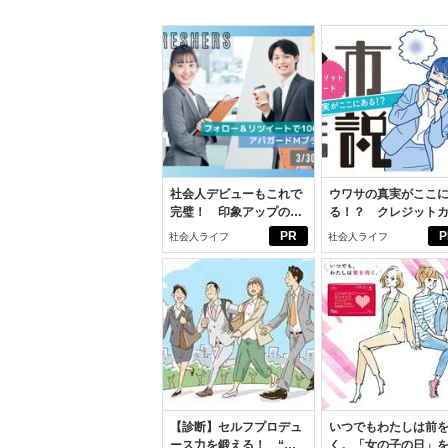
社会人デビューもこれで
ウワサの真実がここ
完璧！ 印象アップのセ
る！？ クレジット
ルフプロデュース術
ドの都市伝説
PR
P
社会人ライフ
社会人ライフ
【診断】セルフプロデュ
いつでもわたしは前
ース力を鍛える！ “ジ
く。「女の子の日」