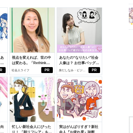
にあ
視点を変えれば、世の中
あなたの“なりたい”社会
カー
は変わる。「Rethink
人像は？ お仕事バッグ選
PROJECT」がつたえた
びから始める新生活
R
PR
PR
社会人ライフ
身だしなみ・ビジネ
いこと。
スアイテム
を向
忙しい新社会人にぴった
実はがんばりすぎ？新社
を前
り！ 「朝リフレア」をは
会人『お疲れ度』診断