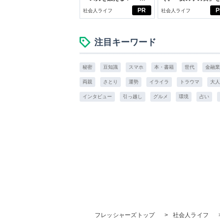
ブン観”診断
向きに♪社会人エリ・
PR
P
社会人ライフ
社会人ライフ
学生リカの物語
注目キーワード
秘密
豆知識
スマホ
本・書籍
世代
金融業
両親
さとり
運勢
イライラ
トラウマ
大人
インタビュー
引っ越し
グルメ
環境
占い
フレッシャーズトップ
>
社会人ライフ