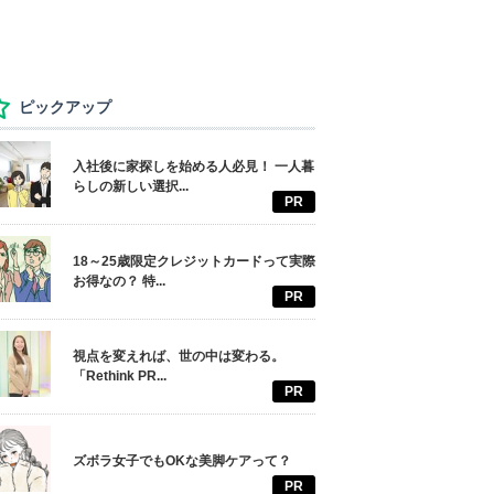
ピックアップ
入社後に家探しを始める人必見！ 一人暮
らしの新しい選択...
PR
18～25歳限定クレジットカードって実際
お得なの？ 特...
PR
視点を変えれば、世の中は変わる。
「Rethink PR...
PR
ズボラ女子でもOKな美脚ケアって？
PR