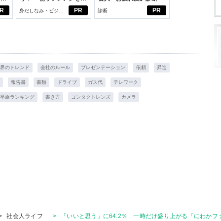
大
じめよう。しっかりニオ
R
PR
PR
身だしなみ・ビジネ
診断
イケアして24時間快適。
スアイテム
界のトレンド
会社のルール
プレゼンテーション
依頼
昇進
報告書
書類
ドライブ
ガス代
テレワーク
卒旅ランキング
書き方
コンタクトレンズ
カメラ
>
社会人ライフ
>
「いいと思う」に64.2％ 一時だけ盛り上がる「にわかフ