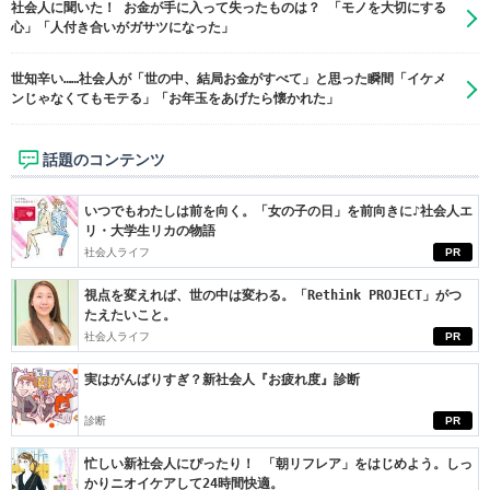
社会人に聞いた！ お金が手に入って失ったものは？ 「モノを大切にする
心」「人付き合いがガサツになった」
世知辛い……社会人が「世の中、結局お金がすべて」と思った瞬間「イケメ
ンじゃなくてもモテる」「お年玉をあげたら懐かれた」
話題のコンテンツ
いつでもわたしは前を向く。「女の子の日」を前向きに♪社会人エ
リ・大学生リカの物語
社会人ライフ
PR
視点を変えれば、世の中は変わる。「Rethink PROJECT」がつ
たえたいこと。
社会人ライフ
PR
実はがんばりすぎ？新社会人『お疲れ度』診断
診断
PR
忙しい新社会人にぴったり！ 「朝リフレア」をはじめよう。しっ
かりニオイケアして24時間快適。