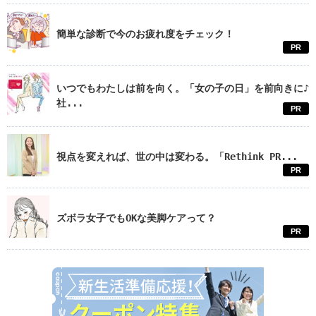
簡単な診断で今のお疲れ度をチェック！
PR
いつでもわたしは前を向く。「女の子の日」を前向きに♪
社...
PR
視点を変えれば、世の中は変わる。「Rethink PR...
PR
ズボラ女子でもOKな美脚ケアって？
PR