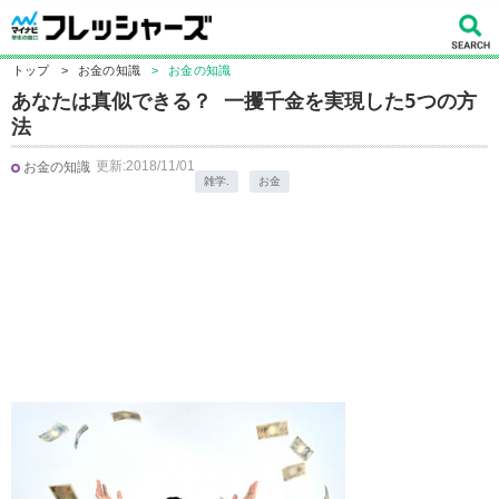
トップ
>
お金の知識
>
お金の知識
あなたは真似できる？ 一攫千金を実現した5つの方
法
更新:2018/11/01
お金の知識
雑学.
お金