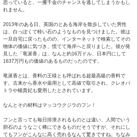
思っていると、一攫千金のチャンスを逃してしまうかもし
れません。
2013年のある日、英国のとある海岸を散歩していた男性
は、白っぽくて軽い石のようなものを見つけました。彼は
一旦自宅に戻ったものの、インターネットで検索してその
物体の価値に気づき、慌てて海岸へと戻りました。彼が発
見した「竜涎香」は、なんと約16万ドル、日本円にして
1637万円もの価値のあるものだったのです。
竜涎香とは、香料の王様とも呼ばれる超最高級の香料で
す。古来から香水や薬用として高値で取引され、クレオパ
トラや楊貴妃も愛用したとされています。
なんとその材料はマッコウクジラのフン！
フンと言っても毎日排泄されるものとは違い、人間でいう
胆石のようなごく稀にできるものだそうですが、それにし
てもフンがこんなに高く売れるなんて驚きですね。ちなみ