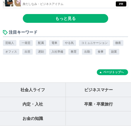
身だしなみ・ビジネスアイテム
PR
もっと見る
注目キーワード
芸能人
一発芸
配属
電車
やる気
コミュニケーション
徹夜
オフィス
出世
遅刻
入社準備
教育
出勤
食事
副業
ページトップへ
社会人ライフ
ビジネスマナー
内定・入社
卒業・卒業旅行
お金の知識