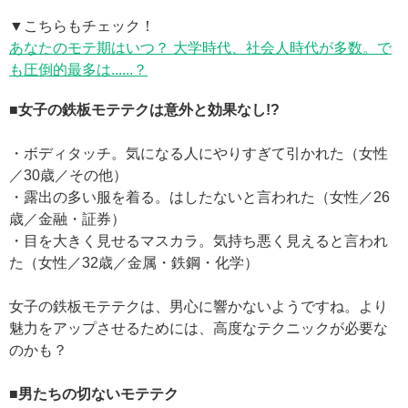
▼こちらもチェック！
あなたのモテ期はいつ？ 大学時代、社会人時代が多数。で
も圧倒的最多は......？
■女子の鉄板モテテクは意外と効果なし!?
・ボディタッチ。気になる人にやりすぎて引かれた（女性
／30歳／その他）
・露出の多い服を着る。はしたないと言われた（女性／26
歳／金融・証券）
・目を大きく見せるマスカラ。気持ち悪く見えると言われ
た（女性／32歳／金属・鉄鋼・化学）
女子の鉄板モテテクは、男心に響かないようですね。より
魅力をアップさせるためには、高度なテクニックが必要な
のかも？
■男たちの切ないモテテク