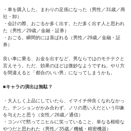
・車を購入した。まわりの足係になった（男性／31歳／商
社・卸）
・会計の際、おごるか多く出す。ただ多く出す人と思われ
た（男性／29歳／金融・証券）
・おごる。瞬間的には喜ばれる（男性／29歳／金融・証
券）
良い車に乗る、お金を出すなど、男ならではのモテテクと
言えそう。ただ、効果のほどは微妙なようですね。やり方
を間違えると「都合のいい男」になってしまうかも。
■キャラの演出は無駄？
・大人しく上品にしていたら、イマイチ仲良くなれなかっ
た。テンションがかみ合わず、ノリの悪い人だという印象
を与えたと思う（女性／26歳／通信）
・コンパで黙ってニヒルに笑っていること。単なる根暗な
やつだと思われた（男性／35歳／機械・精密機器）