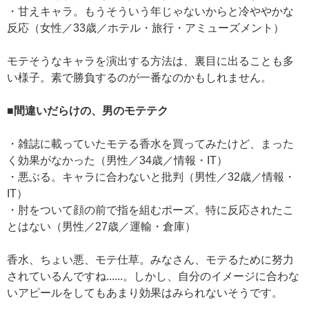
・甘えキャラ。もうそういう年じゃないからと冷ややかな
反応（女性／33歳／ホテル・旅行・アミューズメント）
モテそうなキャラを演出する方法は、裏目に出ることも多
い様子。素で勝負するのが一番なのかもしれません。
■間違いだらけの、男のモテテク
・雑誌に載っていたモテる香水を買ってみたけど、まった
く効果がなかった（男性／34歳／情報・IT）
・悪ぶる。キャラに合わないと批判（男性／32歳／情報・
IT）
・肘をついて顔の前で指を組むポーズ。特に反応されたこ
とはない（男性／27歳／運輸・倉庫）
香水、ちょい悪、モテ仕草。みなさん、モテるために努力
されているんですね......。しかし、自分のイメージに合わな
いアピールをしてもあまり効果はみられないそうです。