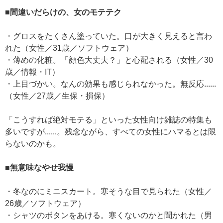
■間違いだらけの、女のモテテク
・グロスをたくさん塗っていた。口が大きく見えると言わ
れた（女性／31歳／ソフトウェア）
・薄めの化粧。「顔色大丈夫？」と心配される（女性／30
歳／情報・IT）
・上目づかい。なんの効果も感じられなかった。無反応......
（女性／27歳／生保・損保）
「こうすれば絶対モテる」といった女性向け雑誌の特集も
多いですが......。残念ながら、すべての女性にハマるとは限
らないのかも。
■無意味なやせ我慢
・冬なのにミニスカート。寒そうな目で見られた（女性／
26歳／ソフトウェア）
・シャツのボタンをあける。寒くないのかと聞かれた（男