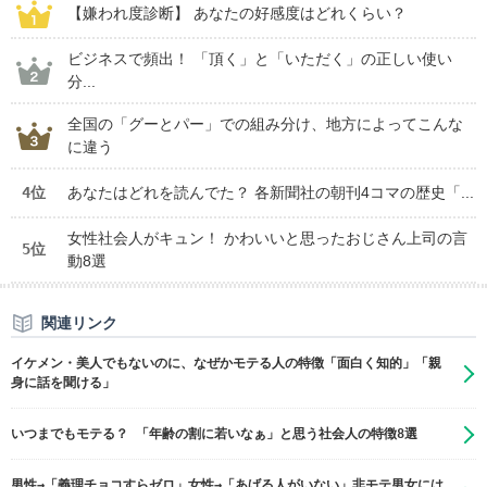
【嫌われ度診断】 あなたの好感度はどれくらい？
ビジネスで頻出！ 「頂く」と「いただく」の正しい使い
分...
全国の「グーとパー」での組み分け、地方によってこんな
に違う
4位
あなたはどれを読んでた？ 各新聞社の朝刊4コマの歴史「...
女性社会人がキュン！ かわいいと思ったおじさん上司の言
5位
動8選
関連リンク
イケメン・美人でもないのに、なぜかモテる人の特徴「面白く知的」「親
身に話を聞ける」
いつまでもモテる？ 「年齢の割に若いなぁ」と思う社会人の特徴8選
男性→「義理チョコすらゼロ」女性→「あげる人がいない」非モテ男女には