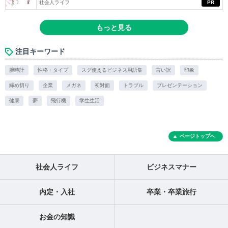
社会人ライフ
PR
もっと見る
注目キーワード
腕時計
性格・タイプ
スグ使えるビジネス用語集
言い訳
印象
締め切り
企業
メガネ
初対面
トラブル
プレゼンテーション
健康
夢
飛行機
学生生活
ページトップへ
社会人ライフ
ビジネスマナー
内定・入社
卒業・卒業旅行
お金の知識