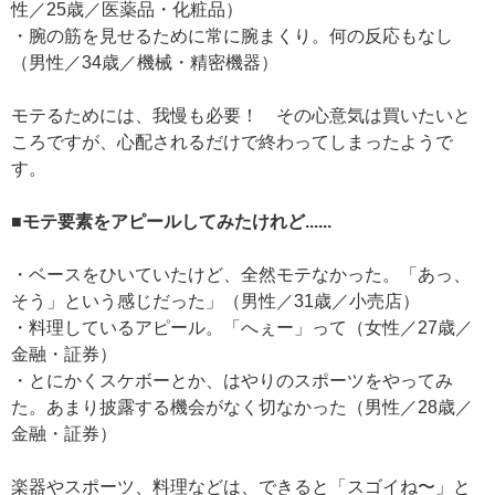
性／25歳／医薬品・化粧品）
・腕の筋を見せるために常に腕まくり。何の反応もなし
（男性／34歳／機械・精密機器）
モテるためには、我慢も必要！ その心意気は買いたいと
ころですが、心配されるだけで終わってしまったようで
す。
■モテ要素をアピールしてみたけれど......
・ベースをひいていたけど、全然モテなかった。「あっ、
そう」という感じだった」（男性／31歳／小売店）
・料理しているアピール。「へぇー」って（女性／27歳／
金融・証券）
・とにかくスケボーとか、はやりのスポーツをやってみ
た。あまり披露する機会がなく切なかった（男性／28歳／
金融・証券）
楽器やスポーツ、料理などは、できると「スゴイね〜」と