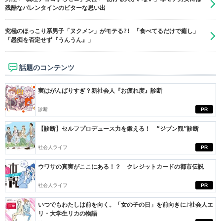
残酷なバレンタインのビターな思い出
究極のほっこり系男子「ヌクメン」がモテる?! 「食べてるだけで癒し」
「愚痴を否定せず『うんうん』」
話題のコンテンツ
実はがんばりすぎ？新社会人『お疲れ度』診断
診断
PR
【診断】セルフプロデュース力を鍛える！ “ジブン観”診断
社会人ライフ
PR
ウワサの真実がここにある！？ クレジットカードの都市伝説
社会人ライフ
PR
いつでもわたしは前を向く。「女の子の日」を前向きに♪社会人エ
リ・大学生リカの物語