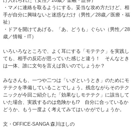
け入れられた（女性／26歳／金融・証券）
・マメに連絡を取るようにする。妥当な攻め方だけど、相
手が自分に興味ないと迷惑なだけ（男性／28歳／医療・福
祉）
・ドアを開けてあげる。「あ、どうも」ぐらい（男性／28
歳／情報・IT）
いろいろなところで、よく耳にする「モテテク」を実践し
ても、相手の反応が思っていた感じと違う！ そんなとき
は一体、誰に文句を言えば良いのでしょうか？
みなさんも、一つや二つは「いざというとき」のためにモ
テテクを準備していることでしょう。残念ながらそのテク
ニックが今回ご紹介した「効果なしモテテク」に該当して
いた場合、実践するのは危険かも!? 自分に合っているか
どうか、もう一度よく考えてみてはいかがでしょうか。
文・OFFICE-SANGA 森川ほしの