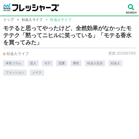
トップ
>
社会人ライフ
>
社会人ライフ
モテると思ってやったけど、全然効果がなかったモ
テテク「黙ってニヒルに笑っている」「モテる香水
を買ってみた」
更新:2018/07/05
社会人ライフ
本音コラム.
恋人
モテ
恋愛
異性
社会人生活
社会人
ファッション
メイク