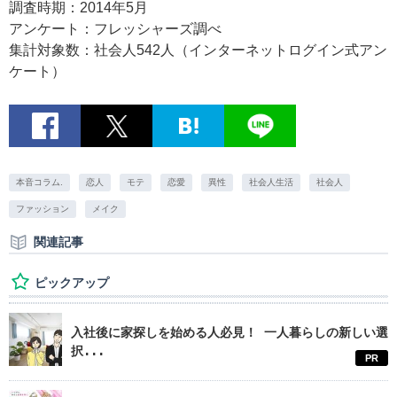
調査時期：2014年5月
アンケート：フレッシャーズ調べ
集計対象数：社会人542人（インターネットログイン式アン
ケート）
本音コラム.
恋人
モテ
恋愛
異性
社会人生活
社会人
ファッション
メイク
関連記事
ピックアップ
入社後に家探しを始める人必見！ 一人暮らしの新しい選
択...
PR