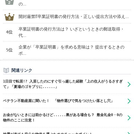
の...
開封厳禁⁉卒業証明書の発行方法・正しい提出方法や添え...
卒業証明書の発行方法は？ いざというときの郵送取得・
4位
代...
企業が「卒業証明書」を求める意味は？ 提出するときの
5位
ポ...
関連リンク
1日目で転居!? 入居したのにすぐ引っ越した経験「上の住人がうるさすぎ
て」「夏場のゴキブリに......」
ベテラン不動産屋に聞いた！ 「物件選びで気をつけたい落とし穴」
お金がないときには助かるけど......裏がある場合も？ 敷金礼金0・0の
物件のここに注意！