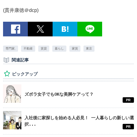
(貫井康徳＠dcp)
専門家.
不動産
賃貸
暮らし
家賃
東京
関連記事
ピックアップ
ズボラ女子でもOKな美脚ケアって？
PR
入社後に家探しを始める人必見！ 一人暮らしの新しい選
択...
PR