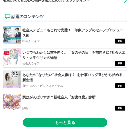
地震が来ても安心な物件を選ぶためのチェックポイント
話題のコンテンツ
社会人デビューもこれで完璧！ 印象アップのセルフプロデュー
ス術
社会人ライフ
PR
いつでもわたしは前を向く。「女の子の日」を前向きに♪社会人エ
リ・大学生リカの物語
社会人ライフ
PR
あなたの“なりたい”社会人像は？ お仕事バッグ選びから始める
新生活
身だしなみ・ビジネスアイテム
PR
実はがんばりすぎ？新社会人『お疲れ度』診断
診断
PR
もっと見る