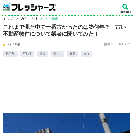
トップ
>
内定・入社
>
入社準備
これまで見た中で一番古かったのは築何年？ 古い
不動産物件について業者に聞いてみた！
更新:2018/07/12
入社準備
専門家.
不動産
賃貸
暮らし
家賃
東京