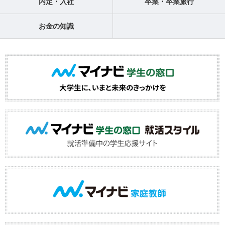
内定・入社
卒業・卒業旅行
お金の知識