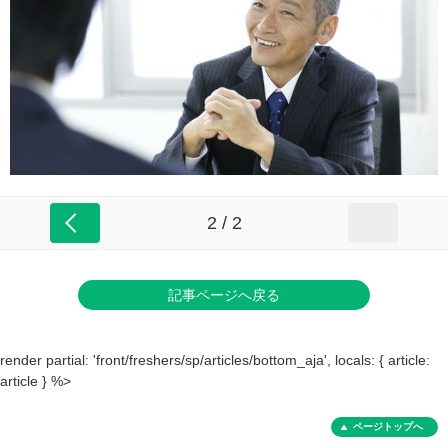
2 / 2
記事ページへ戻る
render partial: 'front/freshers/sp/articles/bottom_aja', locals: { article:
article } %>
ページトップへ