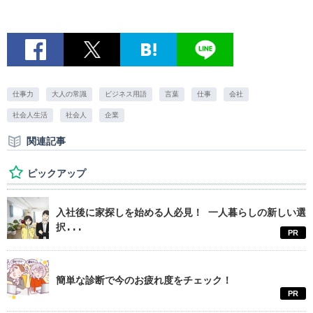
仕事力
大人の常識
ビジネス用語
言葉
仕事
会社
社会人生活
社会人
企業
関連記事
ピックアップ
入社後に家探しを始める人必見！ 一人暮らしの新しい選
択...
PR
簡単な診断で今のお疲れ度をチェック！
PR