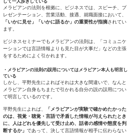
して一人歩きしている
メラビアンの法則を根拠に、ビジネスでは、スピーチ、プ
レゼンテーション、営業活動、接遇、就職面接において、
「いかに見せ」「いかに語るか」の重要性が指摘
されてい
ます。
ビジネスセミナーでもメラビアンの法則は、「コミュニケ
ーションでは言語情報よりも見た目が大事だ」などの主張
をするためによく引かれます。
メラビアンの法則の誤用についてはメラビアン本人も明言し
ている
しかし、平野先生によればそれは大きな間違いで、なんと
メラビアン自身もちまたで引かれる自分の説の誤用につい
て明言しているのです。
平野先生によれば、
「メラビアンが実験で確かめたかった
のは、視覚・聴覚・言語で矛盾した情報が与えられたとき
に、人はどれを優先して受け止め、話者の感情や態度を判
断するか」
であって、決して言語情報が相手に伝わらない