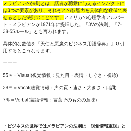
メラビアンの法則とは、話者が聴衆に与えるインパクトに
は3つの要素があり、それぞれの影響力を具体的な数値で表
せるとした法則のことです。
アメリカの心理学者アルバー
ト・メラビアンが1971年に提唱した。「3Vの法則」「7-
38-55ルール」とも言われます。
具体的な数値を『天使と悪魔のビジネス用語辞典』より引
用するとこうなります。
ーーー
55％＝Visual(視覚情報：見た目・表情・しぐさ・視線)
38％＝Vocal(聴覚情報：声の質・速さ・大きさ・口調)
7％＝Verbal(言語情報：言葉そのものの意味)
ーーー
ビジネスの世界ではメラビアンの法則は「視覚情報重視」と