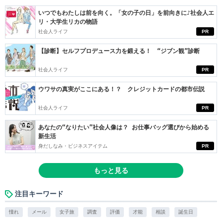
いつでもわたしは前を向く。「女の子の日」を前向きに♪社会人エ
リ・大学生リカの物語
社会人ライフ
PR
【診断】セルフプロデュース力を鍛える！ “ジブン観”診断
社会人ライフ
PR
ウワサの真実がここにある！？ クレジットカードの都市伝説
社会人ライフ
PR
あなたの“なりたい”社会人像は？ お仕事バッグ選びから始める
新生活
身だしなみ・ビジネスアイテム
PR
もっと見る
注目キーワード
憧れ
メール
女子旅
調査
評価
才能
相談
誕生日