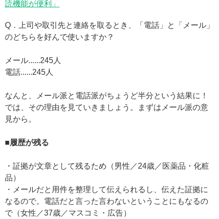
読機能が便利」
Q．上司や取引先と連絡を取るとき、「電話」と「メール」
のどちらを好んで使いますか？
メール......245人
電話......245人
なんと、メール派と電話派がちょうど半分という結果に！
では、その理由を見ていきましょう。まずはメール派の意
見から。
■履歴が残る
・証拠が文章として残るため（男性／24歳／医薬品・化粧
品）
・メールだと用件を整理して伝えられるし、伝えた証拠に
なるので。電話だと言った言わないということにもなるの
で（女性／37歳／マスコミ・広告）