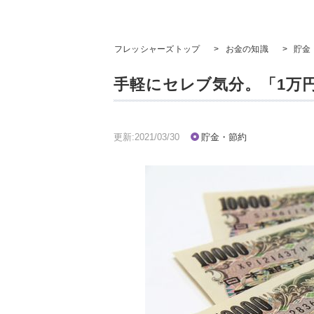
フレッシャーズトップ
>
お金の知識
>
貯金
手軽にセレブ気分。「1万
更新:2021/03/30
貯金・節約