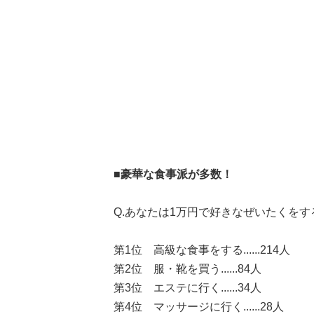
■豪華な食事派が多数！
Q.あなたは1万円で好きなぜいたくを
第1位 高級な食事をする......214人
第2位 服・靴を買う......84人
第3位 エステに行く......34人
第4位 マッサージに行く......28人