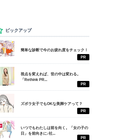
ピックアップ
簡単な診断で今のお疲れ度をチェック！
PR
視点を変えれば、世の中は変わる。
「Rethink PR...
PR
ズボラ女子でもOKな美脚ケアって？
PR
いつでもわたしは前を向く。「女の子の
日」を前向きに♪社...
PR