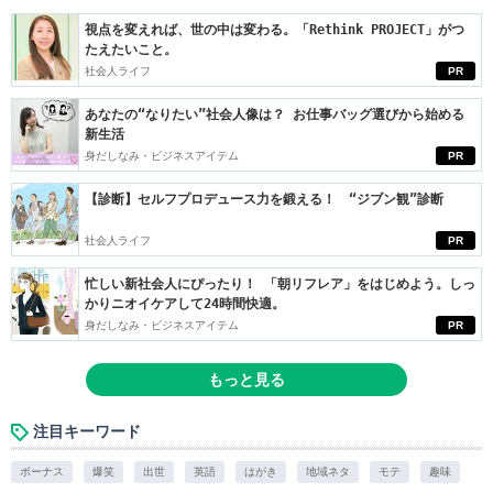
視点を変えれば、世の中は変わる。「Rethink PROJECT」がつ
たえたいこと。
社会人ライフ
PR
あなたの“なりたい”社会人像は？ お仕事バッグ選びから始める
新生活
身だしなみ・ビジネスアイテム
PR
【診断】セルフプロデュース力を鍛える！ “ジブン観”診断
社会人ライフ
PR
忙しい新社会人にぴったり！ 「朝リフレア」をはじめよう。しっ
かりニオイケアして24時間快適。
身だしなみ・ビジネスアイテム
PR
もっと見る
注目キーワード
ボーナス
爆笑
出世
英語
はがき
地域ネタ
モテ
趣味