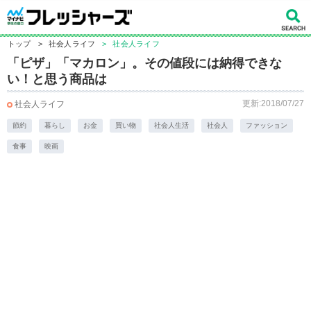
トップ
>
社会人ライフ
>
社会人ライフ
「ピザ」「マカロン」。その値段には納得できな
い！と思う商品は
更新:2018/07/27
社会人ライフ
節約
暮らし
お金
買い物
社会人生活
社会人
ファッション
食事
映画