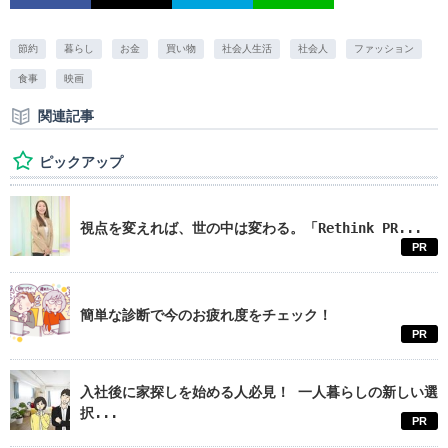
節約
暮らし
お金
買い物
社会人生活
社会人
ファッション
食事
映画
関連記事
ピックアップ
視点を変えれば、世の中は変わる。「Rethink PR...
PR
簡単な診断で今のお疲れ度をチェック！
PR
入社後に家探しを始める人必見！ 一人暮らしの新しい選
択...
PR