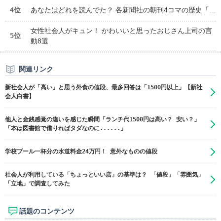
4位
あなたはどれを読んでた？ 各新聞社の朝刊4コマの歴史「...
女性社会人がキュン！ かわいいと思ったおじさん上司の言
5位
動8選
関連リンク
新社会人が「高い」と思う外食の値段、最多回答は「1500円以上」【新社
会人白書】
他人と金銭感覚の違いを感じた瞬間「ランチ代1500円は高い？ 安い？」
「本は図書館で借りればタダなのに......」
学校プール一杯分の水道料金24万円！ 意外なものの値段
社会人が利用している「ちょっといい店」の基準は？ 「値段」「雰囲気」
「立地」で調査してみた
話題のコンテンツ