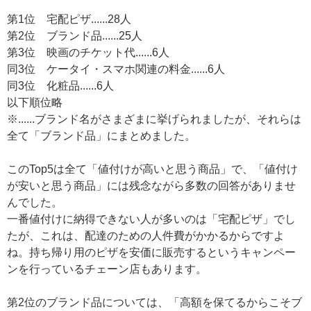
第1位 宅配ピザ......28人
第2位 ブランド品......25人
第3位 映画のチケット代......6人
同3位 ケータイ・スマホ関連の料金......6人
同3位 化粧品......6人
以下順位略
※......ブランド名がさまざまに挙げられましたが、それらは
全て「ブランド品」にまとめました。
このTop5は全て「値付けが高いと思う商品」で、「値付け
が安いと思う商品」には残念ながら多数の回答がありませ
んでした。
一番値付けに納得できない人が多いのは「宅配ピザ」でし
たが、これは、配達のための人件費がかかるからですよ
ね。持ち帰り用のピザを安価に販売するというキャンペー
ンを行っているチェーン店もあります。
第2位のブランド品については、「高額を保てるからこそブ