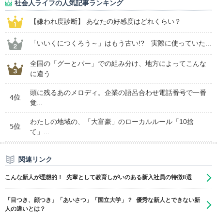
社会人ライフの人気記事ランキング
【嫌われ度診断】 あなたの好感度はどれくらい？
「いいくにつくろう～」はもう古い!? 実際に使っていた...
全国の「グーとパー」での組み分け、地方によってこんな
に違う
頭に残るあのメロディ。企業の語呂合わせ電話番号で一番
4位
覚...
わたしの地域の、「大富豪」のローカルルール「10捨
5位
て」...
関連リンク
こんな新人が理想的！ 先輩として教育しがいのある新入社員の特徴8選
「目つき、顔つき」「あいさつ」「国立大学」？ 優秀な新人とできない新
人の違いとは？