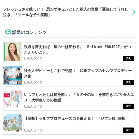
フレッシュさが眩しい！ 思わずキュンとした新人の言動「受注してうれし
泣き」「クールな子の笑顔」
話題のコンテンツ
視点を変えれば、世の中は変わる。「Rethink PROJECT」がつ
たえたいこと。
社会人ライフ
PR
社会人デビューもこれで完璧！ 印象アップのセルフプロデュー
ス術
社会人ライフ
PR
いつでもわたしは前を向く。「女の子の日」を前向きに♪社会人エ
リ・大学生リカの物語
社会人ライフ
PR
【診断】セルフプロデュース力を鍛える！ “ジブン観”診断
社会人ライフ
PR