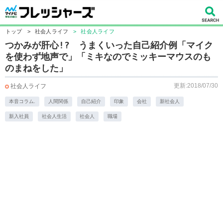
トップ
>
社会人ライフ
>
社会人ライフ
つかみが肝心!? うまくいった自己紹介例「マイク
を使わず地声で」「ミキなのでミッキーマウスのも
のまねをした」
更新:2018/07/30
社会人ライフ
本音コラム.
人間関係
自己紹介
印象
会社
新社会人
新入社員
社会人生活
社会人
職場