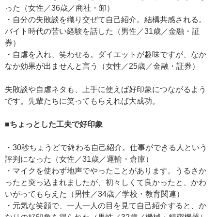
った（女性／36歳／商社・卸）
・自分の失敗談を織り交ぜて自己紹介。結構共感される。
バイト時代の苦い経験を話した（男性／31歳／金融・証
券）
・自虐を入れ、笑わせる。ダイエットが趣味ですが、なか
なか効果が出ませんと言う（女性／25歳／金融・証券）
失敗談や自虐ネタも、上手に使えば好印象につながるよう
です。先輩たちに笑ってもらえれば大成功。
■ちょっとした工夫で好印象
・30秒ちょうどで終わる自己紹介。仕事ができる人という
評判になった（女性／31歳／運輸・倉庫）
・マイクを使わず地声でやったことがあります。うるさか
ったと突っ込まれましたが、初々しくて良かったと、かわ
いがってもらえた（男性／34歳／学校・教育関連）
・元気な笑顔で、一人一人の目を見て自己紹介すると、か