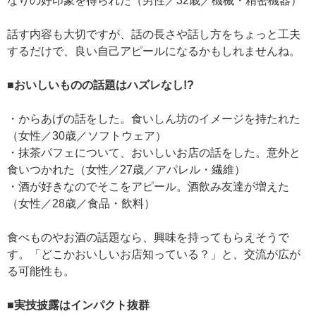
なりの好印象を得られた（男性／32歳／機械・精密機器）
話す内容も大切ですが、話の長さや話し方をちょっと工夫
するだけで、良い自己アピールになるかもしれませんね。
■おいしいものの話題はハズレなし!?
・からあげの話をした。食いしん坊のイメージを持たれた
（女性／30歳／ソフトウェア）
・抹茶パフェについて、おいしいお店の話をした。意外と
食いつかれた（女性／27歳／アパレル・繊維）
・酒が好きなのでそこをアピール。酒飲み友達が増えた
（女性／28歳／食品・飲料）
食べものやお酒の話題なら、興味を持ってもらえそうで
す。「どこかおいしいお店知っている？」と、交流が広が
る可能性も。
■実技披露はインパクト抜群