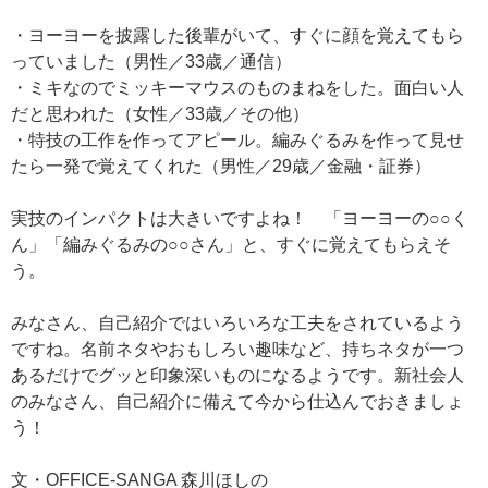
・ヨーヨーを披露した後輩がいて、すぐに顔を覚えてもら
っていました（男性／33歳／通信）
・ミキなのでミッキーマウスのものまねをした。面白い人
だと思われた（女性／33歳／その他）
・特技の工作を作ってアピール。編みぐるみを作って見せ
たら一発で覚えてくれた（男性／29歳／金融・証券）
実技のインパクトは大きいですよね！ 「ヨーヨーの○○く
ん」「編みぐるみの○○さん」と、すぐに覚えてもらえそ
う。
みなさん、自己紹介ではいろいろな工夫をされているよう
ですね。名前ネタやおもしろい趣味など、持ちネタが一つ
あるだけでグッと印象深いものになるようです。新社会人
のみなさん、自己紹介に備えて今から仕込んでおきましょ
う！
文・OFFICE-SANGA 森川ほしの