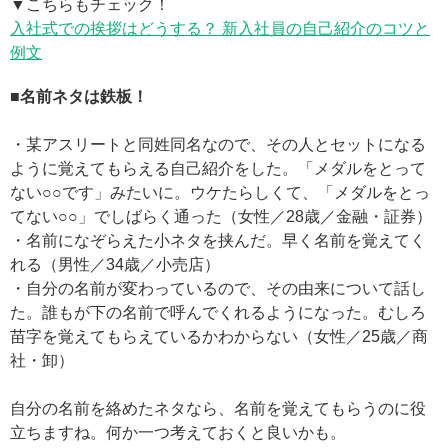
▼こちらもチェック！
入社式での挨拶はどうする？ 新入社員の自己紹介のコツと
例文
■名前ネタは鉄板！
・某アスリートと同姓同名なので、その人とセットになる
ように覚えてもらえる自己紹介をした。「メダルをとって
ない○○です」みたいに。ウケたらしくて、「メダルをとっ
てない○○」でしばらく通った（女性／28歳／金融・証券）
・名前になぞらえた小ネタを挟んだ。早く名前を覚えてく
れる（男性／34歳／小売店）
・自分の名前が変わっているので、その由来について話し
た。誰もが下の名前で呼んでくれるようになった。むしろ
苗字を覚えてもらえているかわからない（女性／25歳／商
社・卸）
自分の名前を絡めたネタなら、名前を覚えてもらうのに役
立ちますね。何か一つ考えておくと良いかも。