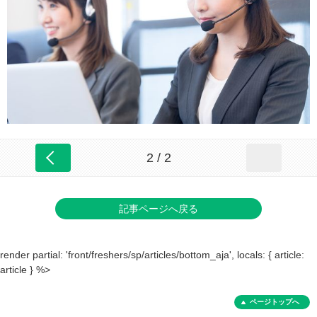
2 / 2
記事ページへ戻る
render partial: 'front/freshers/sp/articles/bottom_aja', locals: { article:
article } %>
ページトップへ