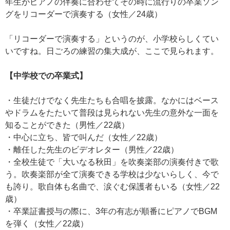
年生がピアノの伴奏に合わせてその時に流行りの卒業ソン
グをリコーダーで演奏する（女性／24歳）
「リコーダーで演奏する」というのが、小学校らしくてい
いですね。日ごろの練習の集大成が、ここで見られます。
【中学校での卒業式】
・生徒だけでなく先生たちも合唱を披露。なかにはベース
やドラムをたたいて普段は見られない先生の意外な一面を
知ることができた（男性／22歳）
・中心に立ち、皆で叫んだ（女性／22歳）
・離任した先生のビデオレター（男性／22歳）
・全校生徒で「大いなる秋田」を吹奏楽部の演奏付きで歌
う。吹奏楽部が全て演奏できる学校は少ないらしく、今で
も誇り。歌自体も名曲で、涙ぐむ保護者もいる（女性／22
歳）
・卒業証書授与の際に、3年の有志が順番にピアノでBGM
を弾く（女性／22歳）