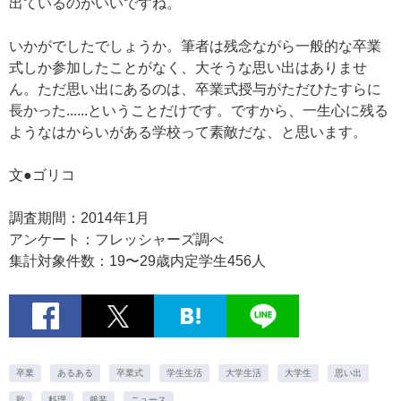
出ているのがいいですね。
いかがでしたでしょうか。筆者は残念ながら一般的な卒業
式しか参加したことがなく、大そうな思い出はありませ
ん。ただ思い出にあるのは、卒業式授与がただひたすらに
長かった......ということだけです。ですから、一生心に残る
ようなはからいがある学校って素敵だな、と思います。
文●ゴリコ
調査期間：2014年1月
アンケート：フレッシャーズ調べ
集計対象件数：19〜29歳内定学生456人
卒業
あるある
卒業式
学生生活
大学生活
大学生
思い出
歌
料理
服装
ニュース