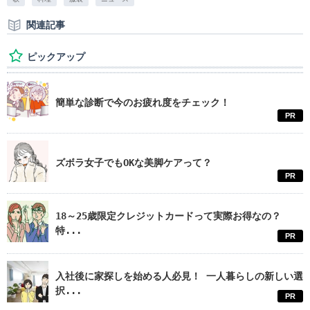
関連記事
ピックアップ
簡単な診断で今のお疲れ度をチェック！
PR
ズボラ女子でもOKな美脚ケアって？
PR
18～25歳限定クレジットカードって実際お得なの？
特...
PR
入社後に家探しを始める人必見！ 一人暮らしの新しい選
択...
PR