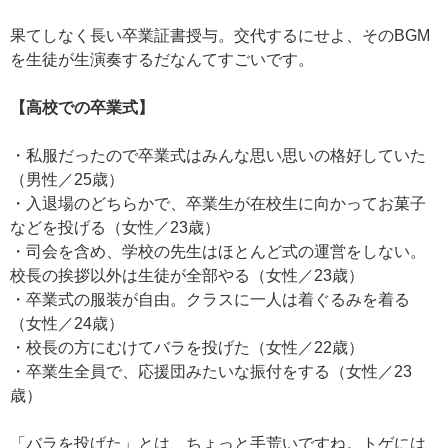
果てしなく長い卒業証書授与。交代するにせよ、そのBGM
を生徒が生演奏するだなんてすごいです。
【高校での卒業式】
・私服だったので卒業式はみんな思い思いの格好していた
（男性／25歳）
・入退場のどちらかで、卒業生が在校生に向かってお菓子
などを投げる（女性／23歳）
・司会を含め、学校の先生はほとんど式の運営をしない。
校長の挨拶以外は生徒が全部やる（女性／23歳）
・卒業式の服装が自由。クラスに一人は着ぐるみを着る
（女性／24歳）
・校長の方にむけてバラを投げた（女性／22歳）
・卒業生全員で、応援団みたいな振付をする（女性／23
歳）
「バラを投げた」とは、ちょっと手荒いですね。トゲには