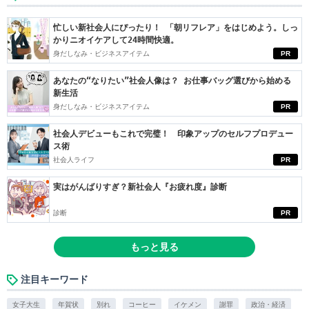
忙しい新社会人にぴったり！ 「朝リフレア」をはじめよう。しっ
かりニオイケアして24時間快適。
身だしなみ・ビジネスアイテム
PR
あなたの“なりたい”社会人像は？ お仕事バッグ選びから始める
新生活
身だしなみ・ビジネスアイテム
PR
社会人デビューもこれで完璧！ 印象アップのセルフプロデュー
ス術
社会人ライフ
PR
実はがんばりすぎ？新社会人『お疲れ度』診断
診断
PR
もっと見る
注目キーワード
女子大生
年賀状
別れ
コーヒー
イケメン
謝罪
政治・経済