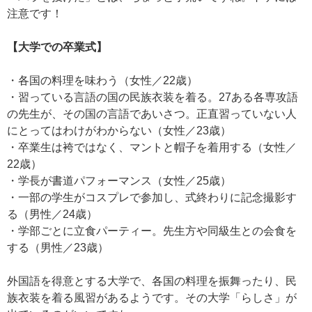
注意です！
【大学での卒業式】
・各国の料理を味わう（女性／22歳）
・習っている言語の国の民族衣装を着る。27ある各専攻語
の先生が、その国の言語であいさつ。正直習っていない人
にとってはわけがわからない（女性／23歳）
・卒業生は袴ではなく、マントと帽子を着用する（女性／
22歳）
・学長が書道パフォーマンス（女性／25歳）
・一部の学生がコスプレで参加し、式終わりに記念撮影す
る（男性／24歳）
・学部ごとに立食パーティー。先生方や同級生との会食を
する（男性／23歳）
外国語を得意とする大学で、各国の料理を振舞ったり、民
族衣装を着る風習があるようです。その大学「らしさ」が