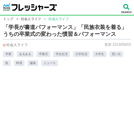
トップ
>
社会人ライフ
>
社会人ライフ
「学長が書道パフォーマンス」「民族衣装を着る」
うちの卒業式の変わった慣習＆パフォーマンス
更新:2018/08/03
社会人ライフ
卒業
あるある
卒業式
学生生活
大学生活
大学生
思い出
歌
料理
服装
ニュース