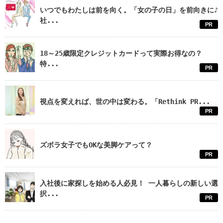
いつでもわたしは前を向く。「女の子の日」を前向きに♪
社...
PR
18～25歳限定クレジットカードって実際お得なの？
特...
PR
視点を変えれば、世の中は変わる。「Rethink PR...
PR
ズボラ女子でもOKな美脚ケアって？
PR
入社後に家探しを始める人必見！ 一人暮らしの新しい選
択...
PR