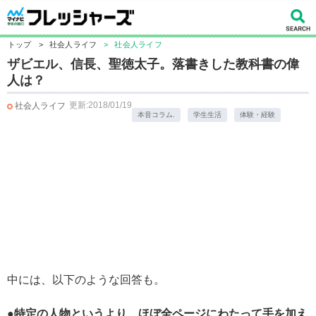
トップ
>
社会人ライフ
>
社会人ライフ
ザビエル、信長、聖徳太子。落書きした教科書の偉
人は？
更新:2018/01/19
社会人ライフ
本音コラム.
学生生活
体験・経験
中には、以下のような回答も。
●特定の人物というより、ほぼ全ページにわたって手を加え