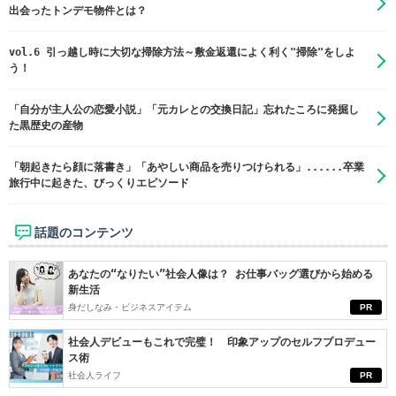
出会ったトンデモ物件とは？
vol.6 引っ越し時に大切な掃除方法～敷金返還によく利く"掃除"をしよ
う！
「自分が主人公の恋愛小説」「元カレとの交換日記」忘れたころに発掘し
た黒歴史の産物
「朝起きたら顔に落書き」「あやしい商品を売りつけられる」......卒業
旅行中に起きた、びっくりエピソード
話題のコンテンツ
あなたの“なりたい”社会人像は？ お仕事バッグ選びから始める
新生活
身だしなみ・ビジネスアイテム
PR
社会人デビューもこれで完璧！ 印象アップのセルフプロデュー
ス術
社会人ライフ
PR