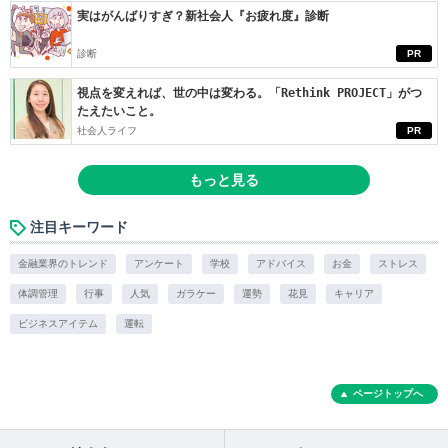
実はがんばりすぎ？新社会人『お疲れ度』診断
診断
PR
視点を変えれば、世の中は変わる。「Rethink PROJECT」がつ
たえたいこと。
社会人ライフ
PR
もっと見る
注目キーワード
金融業界のトレンド
アンケート
学校
アドバイス
お金
ストレス
体調管理
行事
人気
ガラケー
運勢
花見
キャリア
ビジネスアイテム
運転
ページトップへ