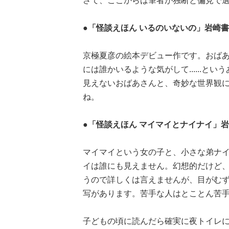
さて、ここからは筆者が独断と偏見で
●「怪談えほん いるのいないの」岩崎
京極夏彦の絵本デビュー作です。おば
には誰かいるような気がして......
見えないおばあさんと、奇妙な世界観
ね。
●「怪談えほん マイマイとナイナイ」
マイマイという女の子と、小さな弟ナ
イは誰にも見えません。幻想的だけど
うので詳しくは言えませんが、目がむ
写があります。苦手な人はとことん苦手な絵本
子どもの頃に読んだら確実に夜トイレ