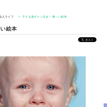
会人ライフ
>
子ども達ギャン泣き！ 怖～い絵本
～い絵本