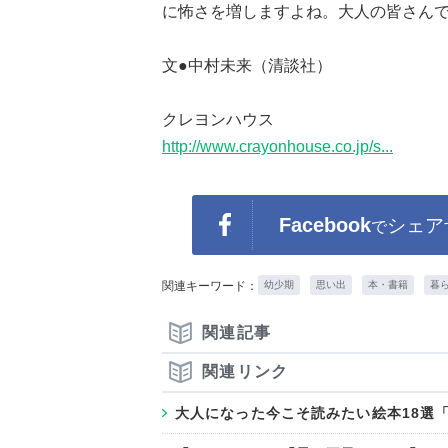
に怖さを増しますよね。大人の皆さんでも、
文●中村未来（清談社）
クレヨンハウス
http://www.crayonhouse.co.jp/s...
Facebook
シェア
で
関連キーワード：
幼少期
思い出
本・書籍
暮
関連記事
関連リンク
大人になった今こそ読みたい絵本18選