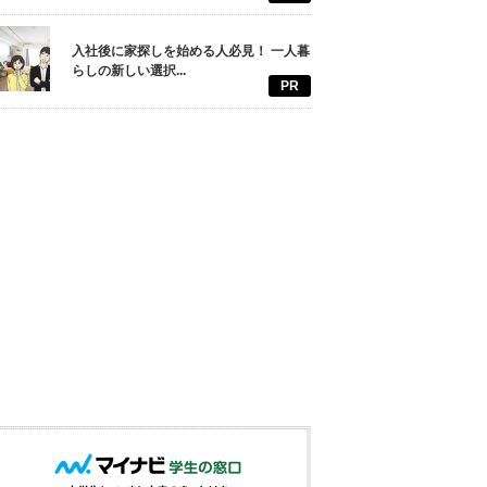
入社後に家探しを始める人必見！ 一人暮
らしの新しい選択...
PR