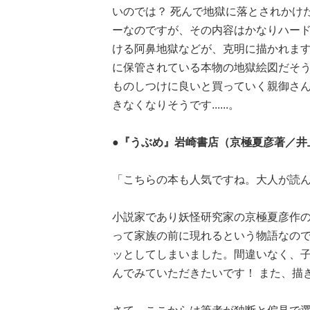
いのでは？ 死んで地獄に落とされかけ
ーなのですが、その内容はかなりハー
ける阿鼻地獄などが、克明に描かれま
に保管されている本物の地獄絵図だそ
ものしつけに良いと買っていく親御さ
きなくなりそうです......。
●『うぶめ』岩崎書店（京極夏彦著／井
「こちらの本も人気ですね。大人が読
小説家であり妖怪研究家の京極夏彦作
って家族の前に現れるという物語なのです
ッとしてしまいました。間違いなく、
んでみていただきたいです！ また、描