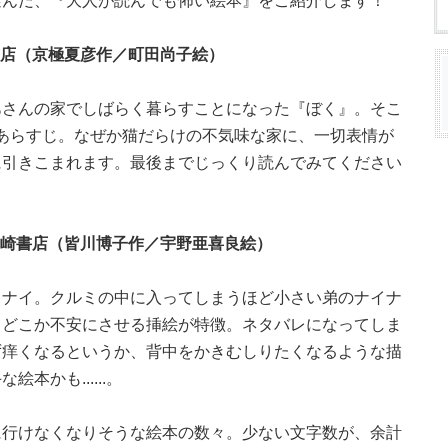
選んだ、『大人が読んでも怖い絵本』をご紹介します！
書店（京極夏彦作／町田尚子絵）
あさんの家でしばらく暮らすことになった『ぼく』。そこ
というあらすじ。なぜか猫だらけの不気味な家に、一切表情が
に引きこまれます。最後までじっくり読んでみてください
岩崎書店（皆川博子作／宇野亜喜良絵）
イナイ。クルミの中に入ってしまうほど小さい弟のナイナ
、どこか不安にさせる挿絵が特徴。ネタバレになってしま
ず痒くなるというか、背中をかきむしりたくなるような描
かも......。
に行けなくなりそうな絵本の数々。少ない文字数が、余計