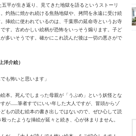
た五平が生き返り、見てきた地獄を語るというストーリ
ド。灼熱に焼かれ続ける焦熱地獄や、拷問を永遠に受け続
す。挿絵に使われているのは、千葉県の延命寺というお寺
うです。古めかしい絵柄が恐怖をいっそう煽ります。子ど
んが多いそうです。確かにこれ読んだ後は一切の悪さがで
上洋介絵）
んでも怖いと思います」
の絵本。死んでしまった母親が「うぶめ」という妖怪とな
が......筆者すでにいい年した大人ですが、冒頭からゾ
子どもの読む絵本の書き出しではないので、ぜひ心して読
き殴ったような挿絵が延々と続き、心が休まりません。