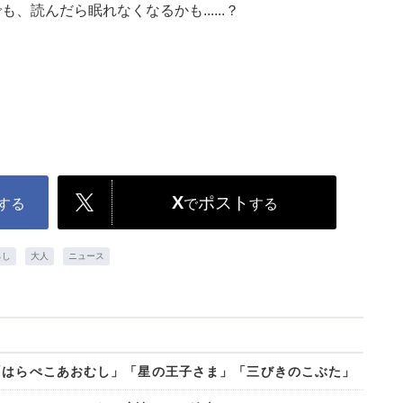
読んだら眠れなくなるかも......？
X
ポスト
する
で
する
らし
大人
ニュース
「はらぺこあおむし」「星の王子さま」「三びきのこぶた」