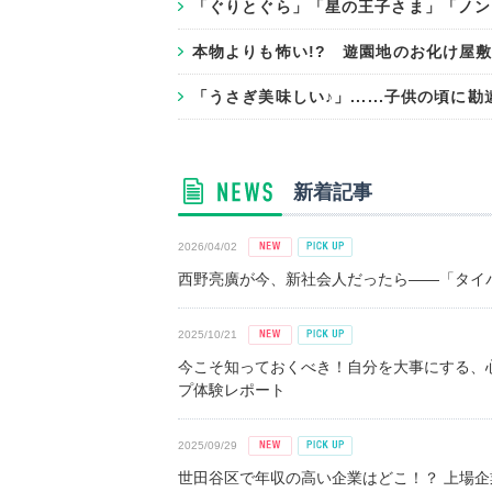
「ぐりとぐら」「星の王子さま」「ノンタン
本物よりも怖い!? 遊園地のお化け屋
「うさぎ美味しい♪」......子供の頃
新着記事
2026/04/02
西野亮廣が今、新社会人だったら――「タイパ
2025/10/21
今こそ知っておくべき！自分を大事にする、
プ体験レポート
2025/09/29
世田谷区で年収の高い企業はどこ！？ 上場企業平