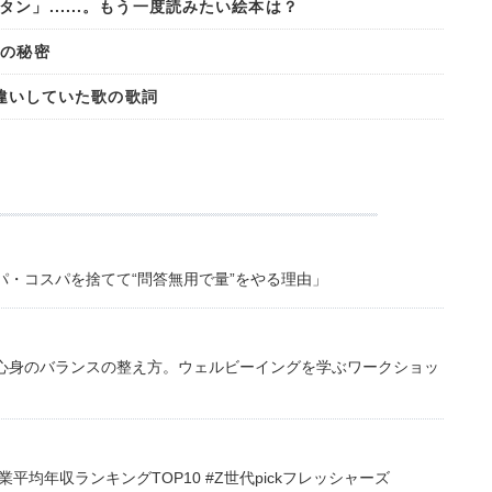
」......。もう一度読みたい絵本は？
敷の秘密
に勘違いしていた歌の歌詞
・コスパを捨てて“問答無用で量”をやる理由」
心身のバランスの整え方。ウェルビーイングを学ぶワークショッ
均年収ランキングTOP10 #Z世代pickフレッシャーズ