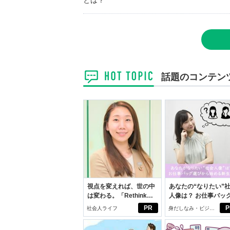
とは？
話題のコンテン
視点を変えれば、世の中
あなたの“なりたい”
は変わる。「Rethink
人像は？ お仕事バッ
PROJECT」がつたえた
びから始める新生活
PR
P
社会人ライフ
身だしなみ・ビジネ
いこと。
スアイテム