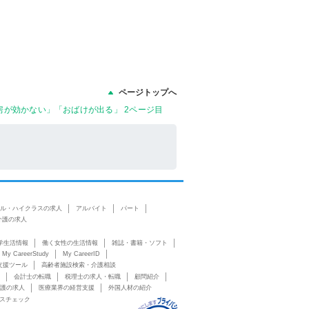
ページトップへ
が効かない」「おばけが出る」 2ページ目
ル・ハイクラスの求人
アルバイト
パート
介護の求人
学生活情報
働く女性の生活情報
雑誌・書籍・ソフト
My CareerStudy
My CareerID
支援ツール
高齢者施設検索・介護相談
会計士の転職
税理士の求人・転職
顧問紹介
護の求人
医療業界の経営支援
外国人材の紹介
スチェック