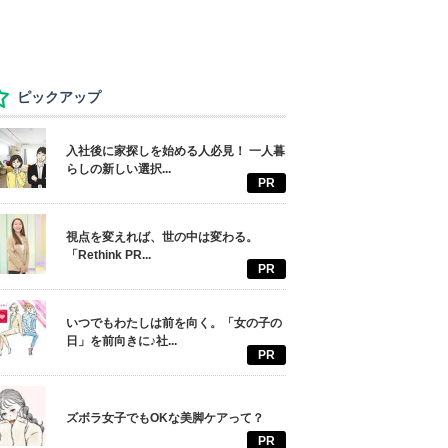
ピックアップ
入社後に家探しを始める人必見！ 一人暮
らしの新しい選択...
PR
視点を変えれば、世の中は変わる。
「Rethink PR...
PR
いつでもわたしは前を向く。「女の子の
日」を前向きに♪社...
PR
ズボラ女子でもOKな美脚ケアって？
PR