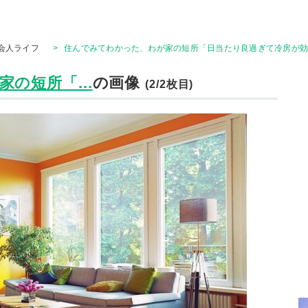
会人ライフ
>
住んでみてわかった、わが家の短所「日当たり良過ぎて冷房が効
の短所「...
の画像
(2/2枚目)