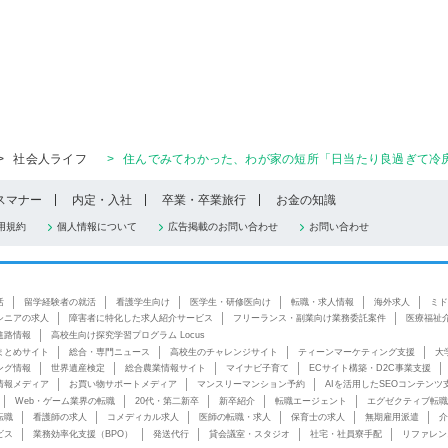
>
社会人ライフ
>
住んでみてわかった、わが家の短所「日当たり良過ぎて冷房
スマナー
内定・入社
卒業・卒業旅行
お金の知識
用規約
個人情報について
広告掲載のお問い合わせ
お問い合わせ
活
留学経験者の就活
看護学生向け
医学生・研修医向け
転職・求人情報
海外求人
ミド
シニアの求人
障害者に特化した求人紹介サービス
フリーランス・副業向け業務委託案件
医療福祉
進路情報
高校生向け探究学習プログラム Locus
まとめサイト
総合・専門ニュース
高校生のチャレンジサイト
ティーンマーケティング支援
大
ング情報
世界遺産検定
総合農業情報サイト
マイナビ子育て
ECサイト構築・D2C事業支援
情報メディア
お買い物サポートメディア
マンスリーマンション予約
AIを活用したSEOコンテンツ
Web・ゲーム業界の転職
20代・第二新卒
新卒紹介
転職エージェント
エグゼクティブ転職
転職
看護師の求人
コメディカル求人
医師の転職・求人
保育士の求人
無期雇用派遣
介
ビス
業務効率化支援（BPO）
発送代行
貸会議室・スタジオ
社宅・社員寮手配
リファレン