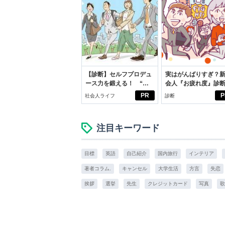
【診断】セルフプロデュ
実はがんばりすぎ？
ース力を鍛える！ “ジ
会人『お疲れ度』診
ブン観”診断
PR
P
社会人ライフ
診断
注目キーワード
目標
英語
自己紹介
国内旅行
インテリア
著者コラム.
キャンセル
大学生活
方言
失恋
挨拶
選挙
先生
クレジットカード
写真
歌