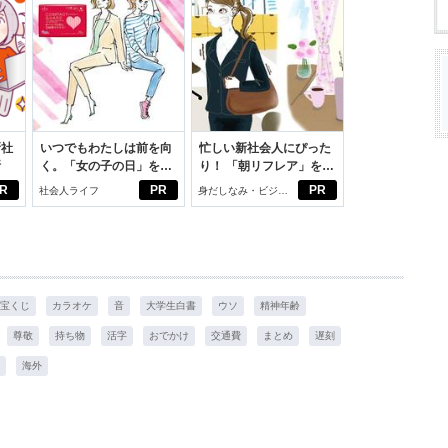
新社
いつでもわたしは前を向
忙しい新社会人にぴった
断
く。「女の子の日」を前
り！ 「朝リフレア」をは
向きに♪社会人エリ・大
じめよう。しっかりニオ
R
PR
PR
社会人ライフ
身だしなみ・ビジネ
学生リカの物語
イケアして24時間快適。
スアイテム
宝くじ
カラオケ
音
大学生白書
ウソ
精神年齢
尊敬
持ち物
活字
おでかけ
交通費
まとめ
遅刻
海外