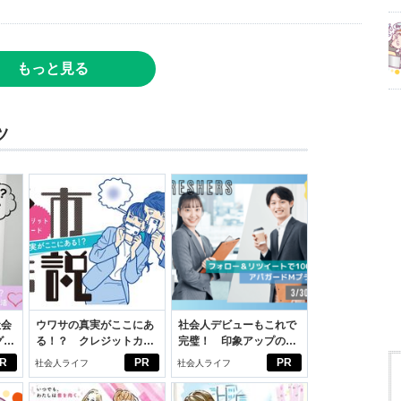
もっと見る
ツ
社会
ウワサの真実がここにあ
社会人デビューもこれで
グ選
る！？ クレジットカー
完璧！ 印象アップのセ
ドの都市伝説
ルフプロデュース術
R
PR
PR
社会人ライフ
社会人ライフ