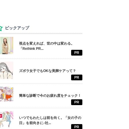
ピックアップ
視点を変えれば、世の中は変わる。
「Rethink PR...
PR
ズボラ女子でもOKな美脚ケアって？
PR
簡単な診断で今のお疲れ度をチェック！
PR
いつでもわたしは前を向く。「女の子の
日」を前向きに♪社...
PR