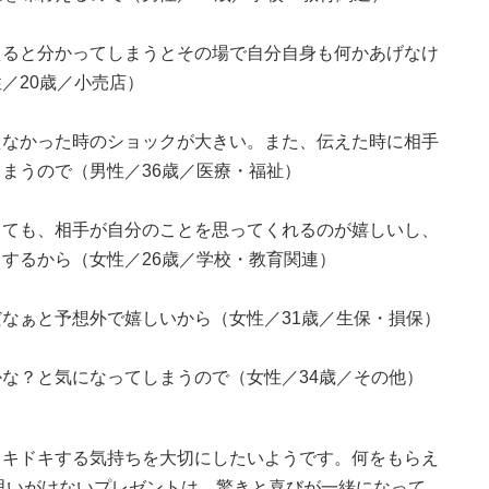
えると分かってしまうとその場で自分自身も何かあげなけ
／20歳／小売店）
えなかった時のショックが大きい。また、伝えた時に相手
まうので（男性／36歳／医療・福祉）
っても、相手が自分のことを思ってくれるのが嬉しいし、
するから（女性／26歳／学校・教育関連）
なぁと予想外で嬉しいから（女性／31歳／生保・損保）
な？と気になってしまうので（女性／34歳／その他）
ドキドキする気持ちを大切にしたいようです。何をもらえ
思いがけないプレゼントは、驚きと喜びが一緒になって